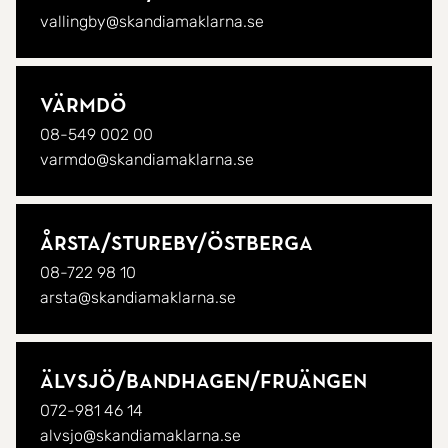
vallingby@skandiamaklarna.se
Värmdö
08-549 002 00
varmdo@skandiamaklarna.se
Årsta/
Stureby/
Östberga
08-722 98 10
arsta@skandiamaklarna.se
Älvsjö/
Bandhagen/
Fruängen
072-981 46 14
alvsjo@skandiamaklarna.se