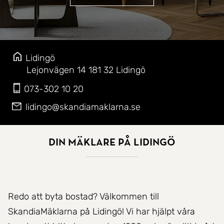
Lidingö
Lejonvägen 14
181 32
Lidingö
073-302 10 20
lidingo@skandiamaklarna.se
Din mäklare på Lidingö
Redo att byta bostad? Välkommen till
SkandiaMäklarna på Lidingö! Vi har hjälpt våra