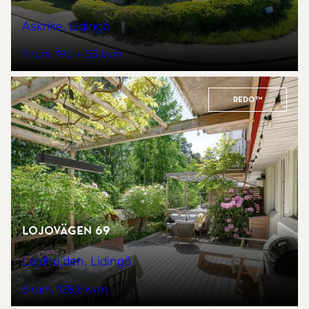
Askrike, Lidingö
7 rum
190 + 53 kvm
REDO™
Lojovägen 69
Lojohöjden, Lidingö
6 rum
128,5 kvm