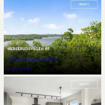
REDO™
Herserudsvägen 9F
Torsvik/Herserud, Lidingö
4 rum
99 kvm
REDO™