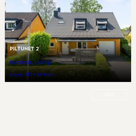
Piltunet 2
Rudboda, Lidingö
6 rum
141 + 34 kvm
Såld