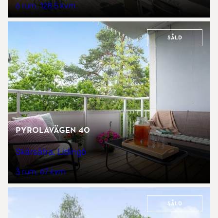
6 rum
128,5 kvm
Såld
Pyrolavägen 40
Skärsätra, Lidingö
3 rum
67 kvm
Såld