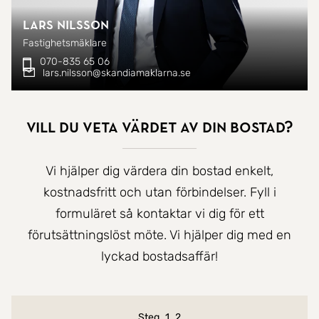
Lars Nilsson
Fastighetsmäklare
070-835 65 06
lars.nilsson@skandiamaklarna.se
Vill du veta värdet av din bostad?
Vi hjälper dig värdera din bostad enkelt,
kostnadsfritt och utan förbindelser. Fyll i
formuläret så kontaktar vi dig för ett
förutsättningslöst möte. Vi hjälper dig med en
lyckad bostadsaffär!
Nuvarande steg
Steg
1
2