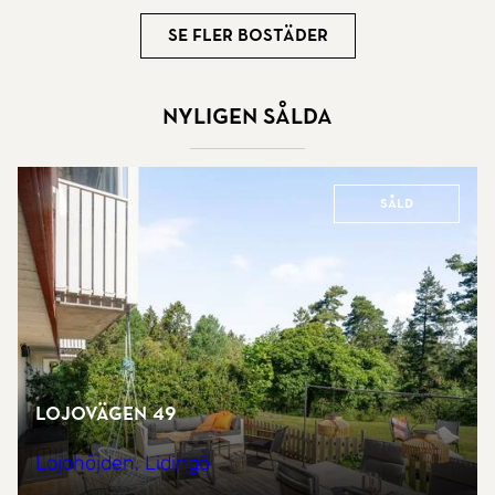
Se fler bostäder
Nyligen sålda
Såld
Lojovägen 49
Lojohöjden, Lidingö