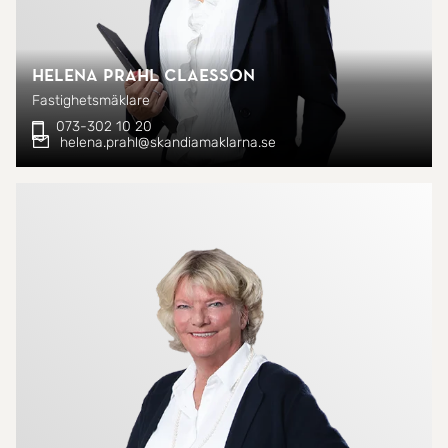
Helena Prahl Claesson
Fastighetsmäklare
073-302 10 20
helena.prahl@skandiamaklarna.se