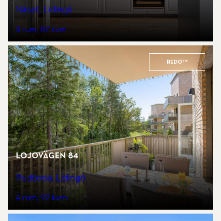
Näset, Lidingö
3 rum
87 kvm
REDO™
Lojovägen 84
Rudboda, Lidingö
4 rum
92 kvm