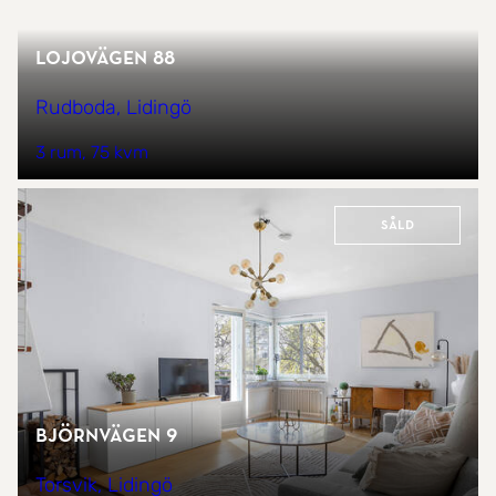
Lojovägen 88
Rudboda, Lidingö
3 rum
75 kvm
Såld
Björnvägen 9
Torsvik, Lidingö