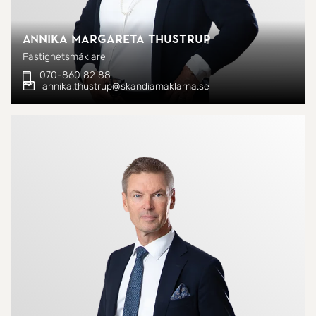
Annika Margareta Thustrup
Fastighetsmäklare
070-860 82 88
annika.thustrup@skandiamaklarna.se