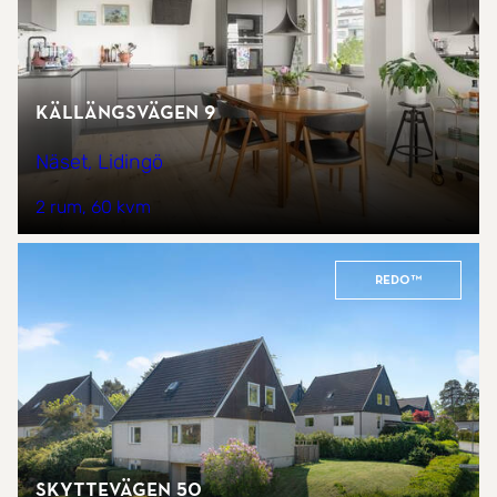
Källängsvägen 9
Näset, Lidingö
2 rum
60 kvm
REDO™
Skyttevägen 50