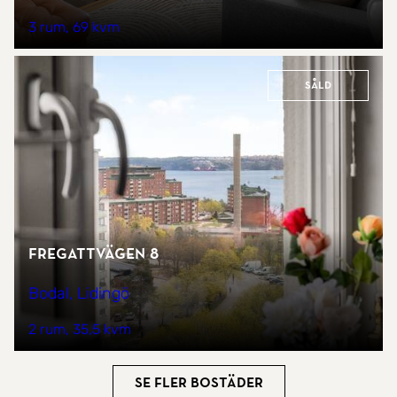
3 rum
69 kvm
Såld
Fregattvägen 8
Bodal, Lidingö
2 rum
35,5 kvm
Se fler bostäder