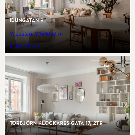
Idungatan 9
Vasastan, Stockholm
2 rum
63 kvm
Såld
Torbjörn Klockares gata 17, 2tr