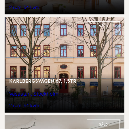
2 rum
54 kvm
Såld
Karlbergsvägen 67, 1,5tr
Vasastan, Stockholm
2 rum
64 kvm
Såld