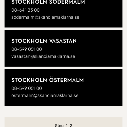
Stockholm Södermalm
08-641 83 00
sodermalm@skandiamaklarna.se
Stockholm Vasastan
08-599 051 00
vasastan@skandiamaklarna.se
Stockholm Östermalm
08-599 051 00
ostermalm@skandiamaklarna.se
Nuvarande steg
Steg
1
2