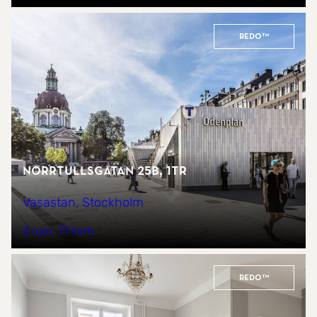
REDO™
Norrtullsgatan 25B, 1tr
Vasastan, Stockholm
3 rum
77 kvm
REDO™