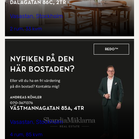
Dalagatan 86C, 2tr
Vasastan, Stockholm
2 rum
33 kvm
REDO™
Västmannagatan 85A, 4tr
Vasastan, Stockholm
4 rum
85 kvm