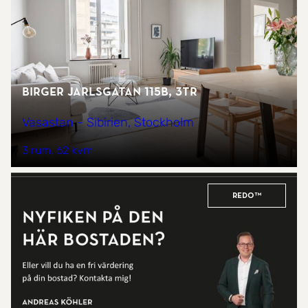
Birger Jarlsgatan 115B, 3tr
Vasastan - Sibirien, Stockholm
3 rum
62 kvm
REDO™