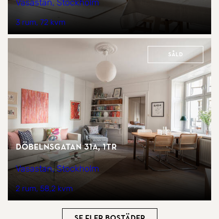
Vasastan, Stockholm
3 rum
72 kvm
Såld
Döbelnsgatan 31A, 1tr
Vasastan, Stockholm
2 rum
58,2 kvm
Se fler bostäder