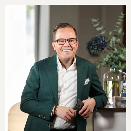
för detaljer lämnas inget åt slumpen i er affär.
För att vara en framgångsrik mäklare i en marknad
som inte är i ständig uppgång behövs en person
som förstår vikten av en effektiv marknadsföring, i
vilka miljöer målgruppen för just er bostad finns,
och kunna kommunicera med de på ett sätt som
upplevs relevant. Vänligen kontakta mig för en
kostnadsfri värdering av er bostad.