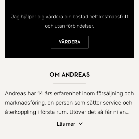
Jag hjälper dig värdera din bostad helt kostnadsfritt
och utan förbindelser.
Värdera
Om Andreas
Andreas har 14 års erfarenhet inom försäljning och
marknadsföring, en person som sätter service och
återkoppling i första rum. Utöver det så får ni en
mäklare som är genuint passionerad av innerstans
Läs mer
bostadsmarknad. Med ett enormt driv och känsla