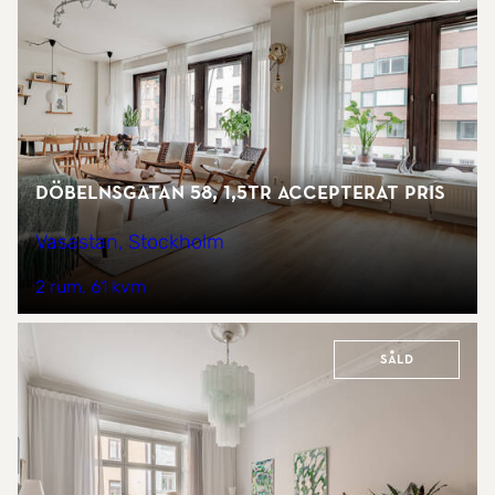
Döbelnsgatan 58, 1,5tr Accepterat pris
Vasastan, Stockholm
2 rum
61 kvm
Såld