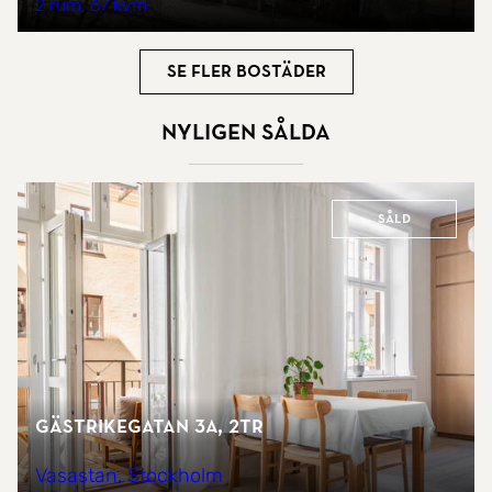
2 rum
67 kvm
Se fler bostäder
Nyligen sålda
Såld
Gästrikegatan 3A, 2tr
Vasastan, Stockholm