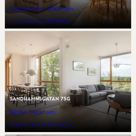
Kungsholmen, Stockholm
1 rum
32 kvm
2 995 000 kr
Sandhamnsgatan 75G
Gärdet, Stockholm
3 rum
87 kvm
9 250 000 kr