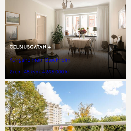
Celsiusgatan 4
Kungsholmen, Stockholm
2 rum
45 kvm
4 695 000 kr