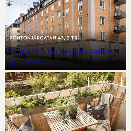
Pontonjärgatan 43, 2 tr
Kungsholmen - Norr Mälarstrand, Stockholm
2,5 rum
66 kvm
REDO™