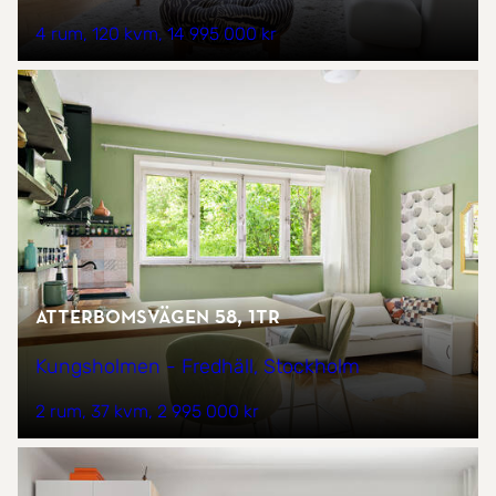
4 rum
120 kvm
14 995 000 kr
Atterbomsvägen 58, 1tr
Kungsholmen - Fredhäll, Stockholm
2 rum
37 kvm
2 995 000 kr