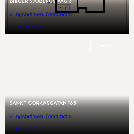
Birger Sjöbergs väg 3
Kungsholmen, Stockholm
2 rum
44 kvm
REDO™
Sankt Göransgatan 163
Kungsholmen, Stockholm
1 rum
24 kvm