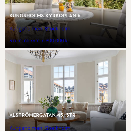
Kungsholms kyrkoplan 6
Kungsholmen, Stockholm
3 rum
66 kvm
6 900 000 kr
Alströmergatan 45, 3tr
Kungsholmen, Stockholm