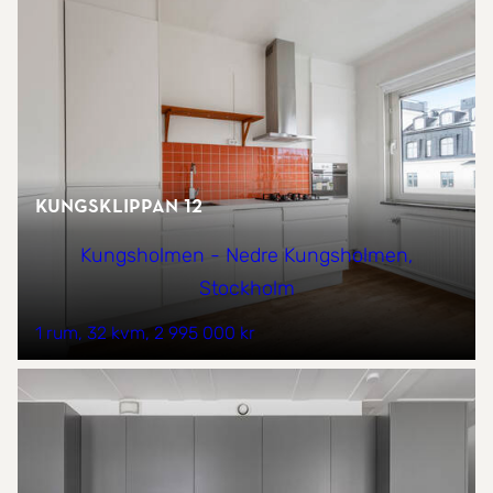
Kungsklippan 12
Kungsholmen - Nedre Kungsholmen,
Stockholm
1 rum
32 kvm
2 995 000 kr