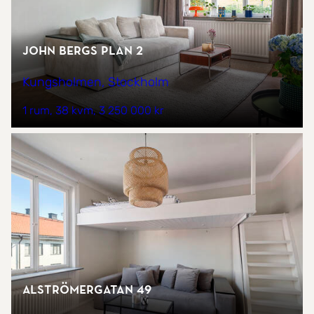
John Bergs plan 2
Kungsholmen, Stockholm
1 rum
38 kvm
3 250 000 kr
Alströmergatan 49