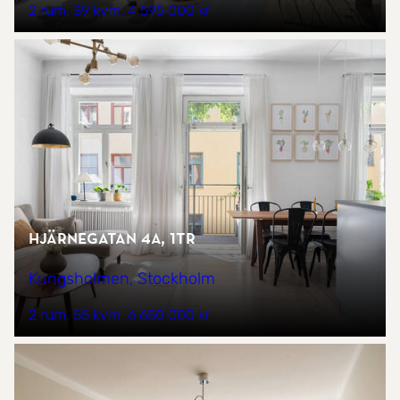
2 rum
39 kvm
4 595 000 kr
Hjärnegatan 4A, 1tr
Kungsholmen, Stockholm
2 rum
55 kvm
6 650 000 kr