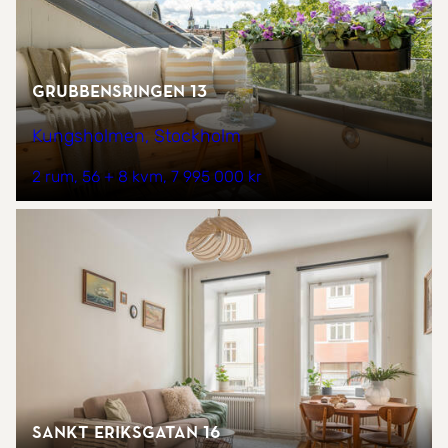
Grubbensringen 13
Kungsholmen, Stockholm
2 rum
56 + 8 kvm
7 995 000 kr
Sankt Eriksgatan 16