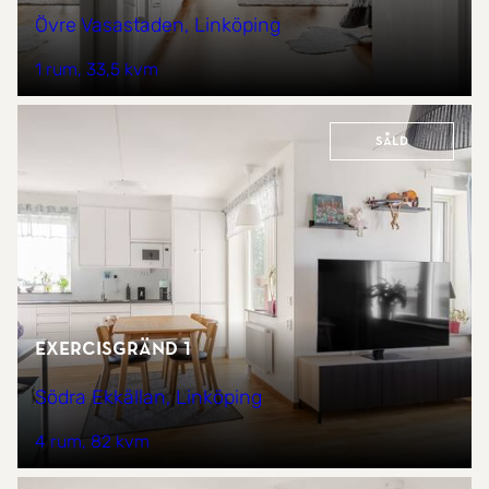
Övre Vasastaden, Linköping
1 rum
33,5 kvm
Såld
Exercisgränd 1
Södra Ekkällan, Linköping
4 rum
82 kvm