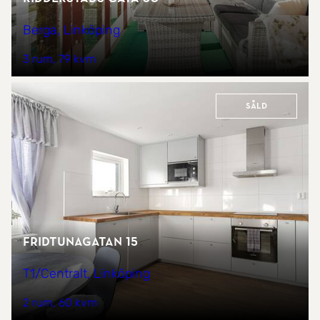
Berga, Linköping
3 rum
79 kvm
Såld
Fridtunagatan 15
T1/Centralt, Linköping
2 rum
60 kvm