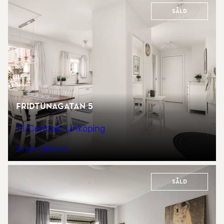
Såld
Fridtunagatan 5
T1/Centralt, Linköping
2 rum
58 kvm
Såld