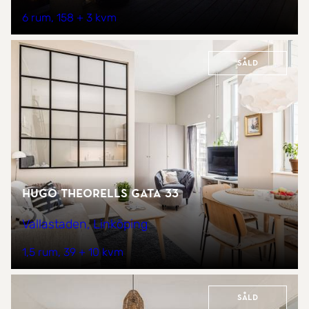
6 rum
158 + 3 kvm
Såld
Hugo Theorells gata 33
Vallastaden, Linköping
1,5 rum
39 + 10 kvm
Såld