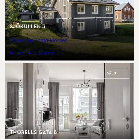
Sjökullen 3
Stjärnorp, Vreta kloster
4 rum
141 + 39 kvm
Såld
Thorells gata 8