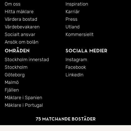
Om oss
Inspiration
Hitta mäklare
Karriär
Värdera bostad
Press
Värdebevakaren
Utland
Socialt ansvar
Kommersiellt
Ansök om bolån
Områden
Sociala medier
Stockholm innerstad
Instagram
Stockholm
Facebook
Göteborg
LinkedIn
Malmö
Fjällen
Mäklare i Spanien
Mäklare i Portugal
75 matchande bostäder
© 2026 SkandiaMäklarna AB
Integritetspolicy
Cookies