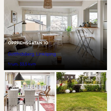
Opphemsgatan 10
Gottfridsberg, Linköping
1 rum
33,5 kvm
Såld