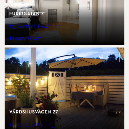
Furirgatan 7
T1/Centralt, Linköping
1,5 rum
47 kvm
Såld
Värdshusvägen 27
Tallboda, Linköping