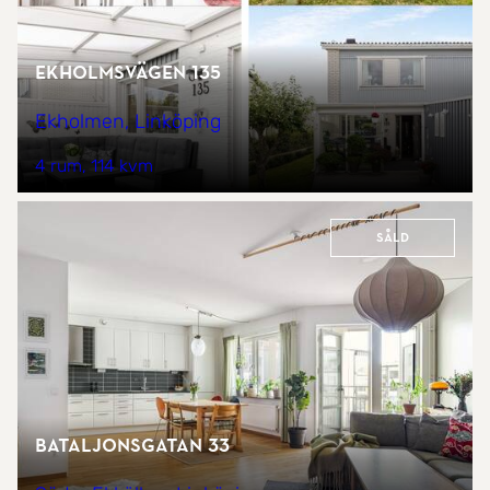
Ekholmsvägen 135
Ekholmen, Linköping
4 rum
114 kvm
Såld
Bataljonsgatan 33