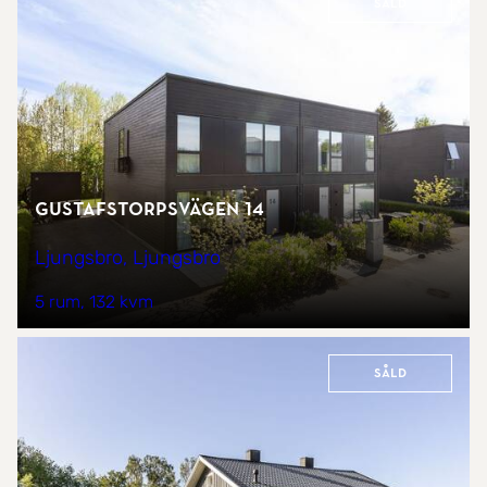
Såld
Gustafstorpsvägen 14
Ljungsbro, Ljungsbro
5 rum
132 kvm
Såld