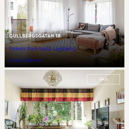
Gullbergsgatan 18
Folkets Park/Valla, Linköping
2 rum
61,8 kvm
Såld