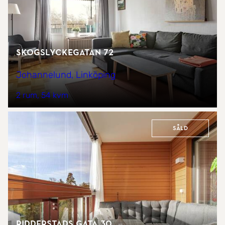
Skogslyckegatan 72
Johannelund, Linköping
2 rum
54 kvm
Såld
Ridderstads gata 30