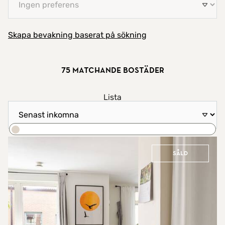
Skapa bevakning baserat på sökning
75 matchande bostäder
Visa resultat som
Lista
Sortera efter
Karta
Sök
Såld