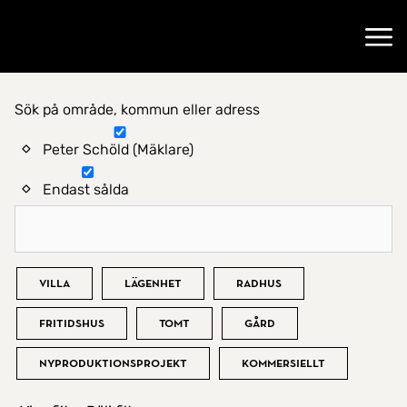
Gå till startsidan
Öppn
Sök på område, kommun eller adress
Hitta hem
Peter Schöld (Mäklare)
Endast sålda
Bostadstyp
Villa
Lägenhet
Radhus
Fritidshus
Tomt
Gård
Nyproduktionsprojekt
Kommersiellt