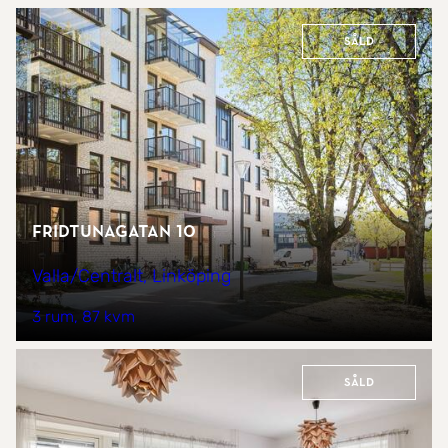
Såld
Fridtunagatan 10
Valla/Centralt, Linköping
3 rum
87 kvm
Såld