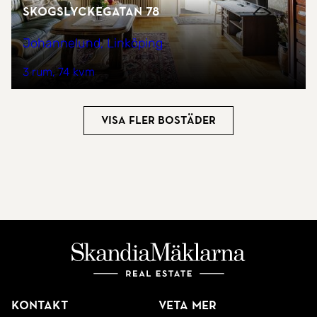
Skogslyckegatan 78
Johannelund, Linköping
3 rum
74 kvm
Visa fler bostäder
Kontakt
Veta mer