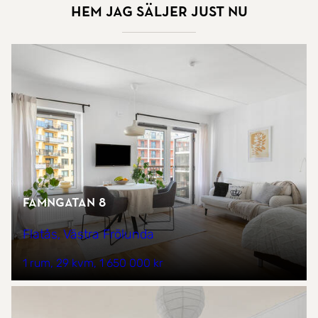
Hem jag säljer just nu
Famngatan 8
Flatås, Västra Frölunda
1 rum
29 kvm
1 650 000 kr