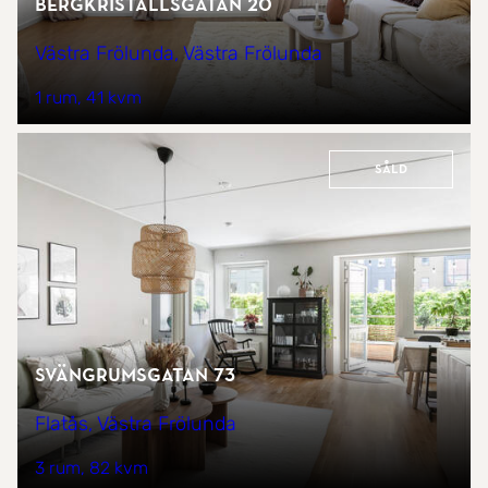
Bergkristallsgatan 20
Västra Frölunda, Västra Frölunda
1 rum
41 kvm
Såld
Svängrumsgatan 73
Flatås, Västra Frölunda
3 rum
82 kvm