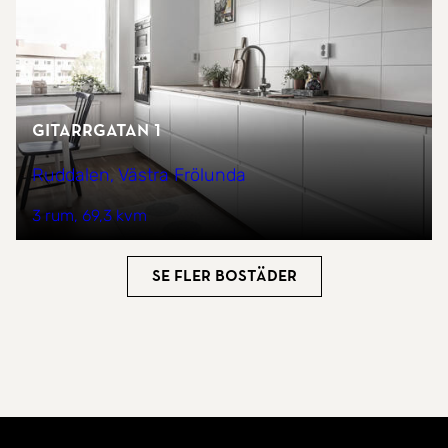
Gitarrgatan 1
Ruddalen, Västra Frölunda
3 rum
69,3 kvm
Se fler bostäder