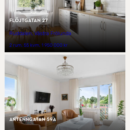
Flöjtgatan 27
Ruddalen, Västra Frölunda
2 rum
55 kvm
1 950 000 kr
Antenngatan 59A