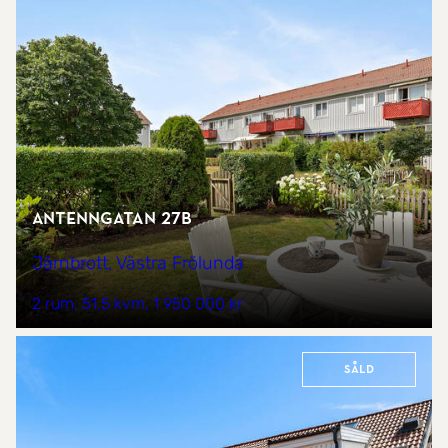
Antenngatan 27B
Järnbrott, Västra Frölunda
2 rum
51,5 kvm
1 950 000 kr
Såld