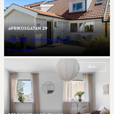
Aprikosgatan 29
Fiskebäck, Göteborgs kommun
5 rum
147 kvm
Såld