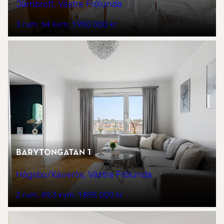
Järnbrott, Västra Frölunda
3 rum
64 kvm
1 950 000 kr
Barytongatan 1
Högsbo/Kaverös, Västra Frölunda
2 rum
49,3 kvm
1 895 000 kr