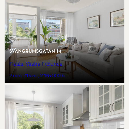
Svängrumsgatan 14
Flatås, Västra Frölunda
2 rum
71 kvm
2 195 000 kr