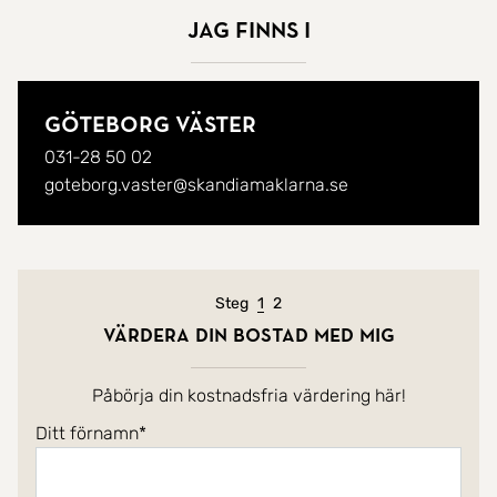
överträffar dem genom att alltid finnas tillgänglig
Jag finns i
och arbeta dedikerat med kunderna i fokus!
Vill du ha en engagerad mäklare som går in
Göteborg Väster
helhjärtat för att uppfylla just dina önskemål?
031-28 50 02
Tveka då inte att kontakta mig!
goteborg.vaster@skandiamaklarna.se
Nuvarande steg
Steg
1
2
Värdera din bostad med mig
Påbörja din kostnadsfria värdering här!
Ditt förnamn