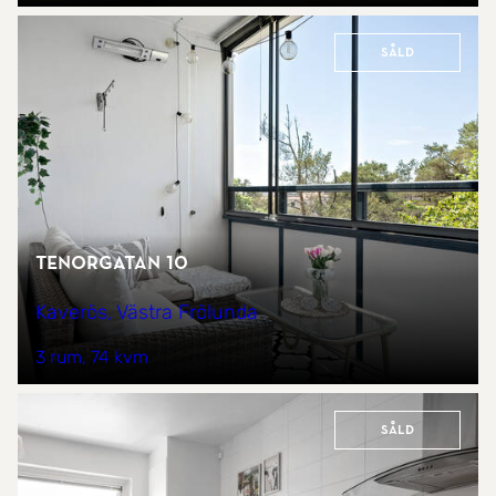
Såld
Tenorgatan 10
Kaverös, Västra Frölunda
3 rum
74 kvm
Såld