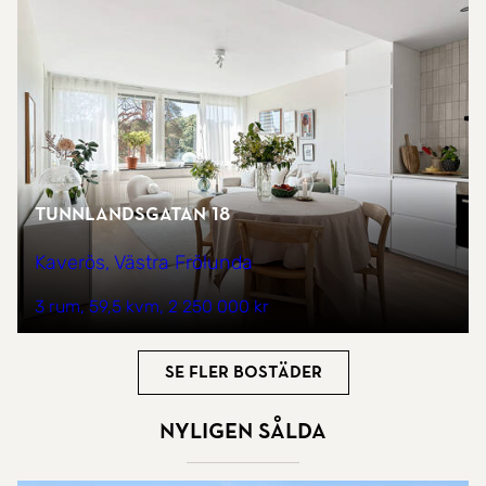
Tunnlandsgatan 18
Kaverös, Västra Frölunda
3 rum
59,5 kvm
2 250 000 kr
Se fler bostäder
Nyligen sålda