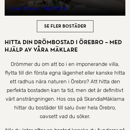
2 rum
52 kvm
1 850 000 kr
Se fler bostäder
Hitta Din Drömbostad i Örebro – Med
hjälp av våra mäklare
Drömmer du om att bo i en imponerande villa,
flytta till din första egna lägenhet eller kanske hitta
ett radhus nära naturen i Örebro? Att hitta den
perfekta bostaden kan ta tid, men det är definitivt
värt ansträngningen. Hos oss på SkandiaMäklarna
hittar du bostäder till salu över hela Örebro,
oavsett vad du söker.