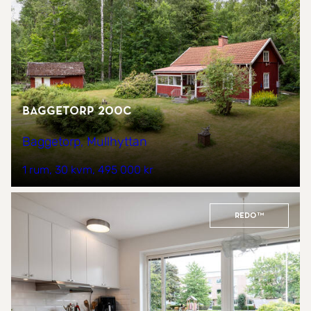
Baggetorp 200C
Baggetorp, Mullhyttan
1 rum
30 kvm
495 000 kr
REDO™