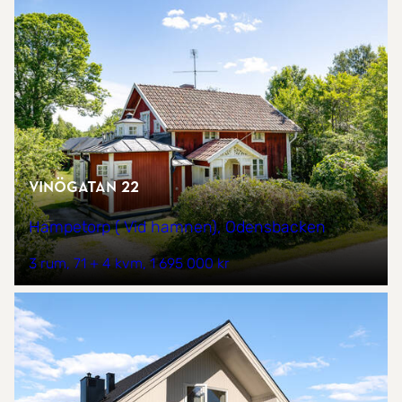
Vinögatan 22
Hampetorp ( Vid hamnen), Odensbacken
3 rum
71 + 4 kvm
1 695 000 kr