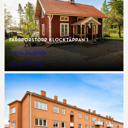
Farbrorstorp Klocktäppan 1
Knista, Fjugesta
2,2 ha
995 000 kr