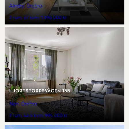
Almby, Örebro
2 rum
57 kvm
1 495 000 kr
Hjortstorpsvägen 13B
Norr, Örebro
2 rum
52,5 kvm
995 000 kr