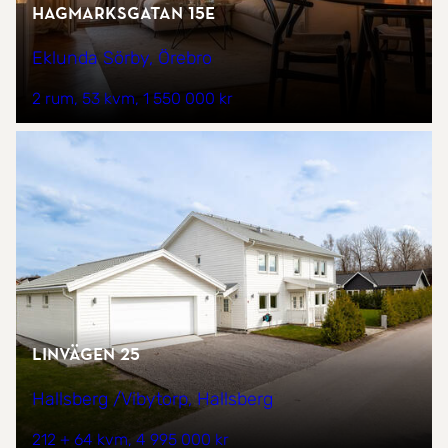
Hagmarksgatan 15E
Eklunda Sörby, Örebro
2 rum
53 kvm
1 550 000 kr
Linvägen 25
Hallsberg /Vibytorp, Hallsberg
212 + 64 kvm
4 995 000 kr