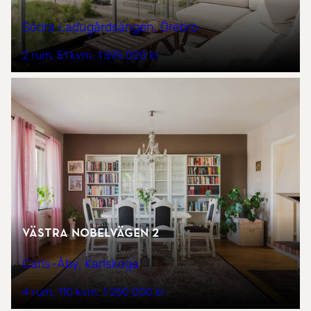
Södra Ladugårdsängen, Örebro
2 rum
51 kvm
1 595 000 kr
Västra Nobelvägen 2
Carls-Åby, Karlskoga
4 rum
110 kvm
1 250 000 kr