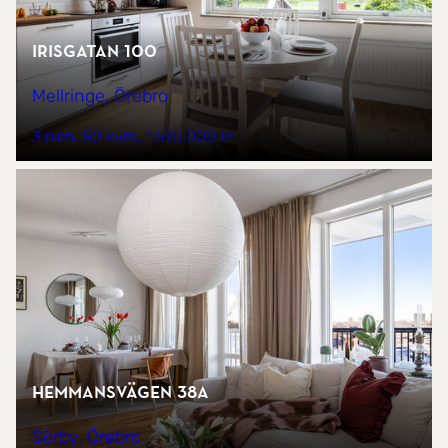
Irisgatan 100
Mellringe, Örebro
3 rum
80 kvm
1 595 000 kr
Hemmansvägen 38A
Sörby, Örebro