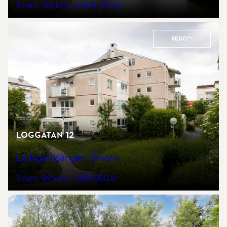
5 rum
135 kvm
2 895 000 kr
REDO™
Loggatan 12
Ladugårdsängen, Örebro
3 rum
89 kvm
1 695 000 kr