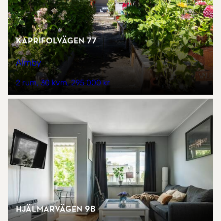
Kaprifolvägen 77
Almby
2 rum
30 kvm
295 000 kr
Hjälmarvägen 9B