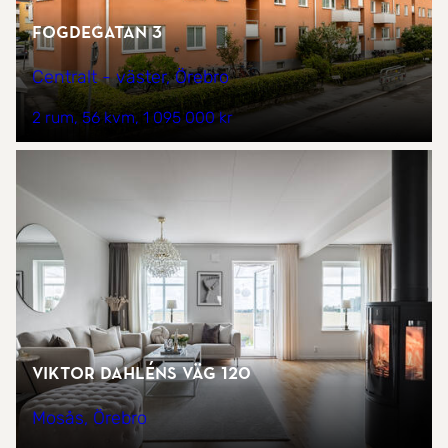
Fogdegatan 3
Centralt - väster, Örebro
2 rum
56 kvm
1 095 000 kr
Viktor Dahléns väg 120
Mosås, Örebro