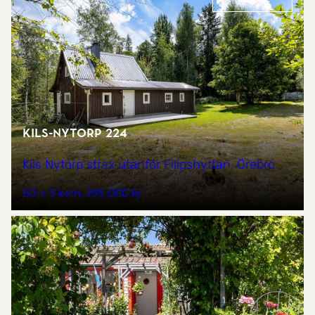
Kils-Nytorp 224
Kils Nytorp strax utanför Filipshyttan, Örebro
80 + 5 kvm
995 000 kr