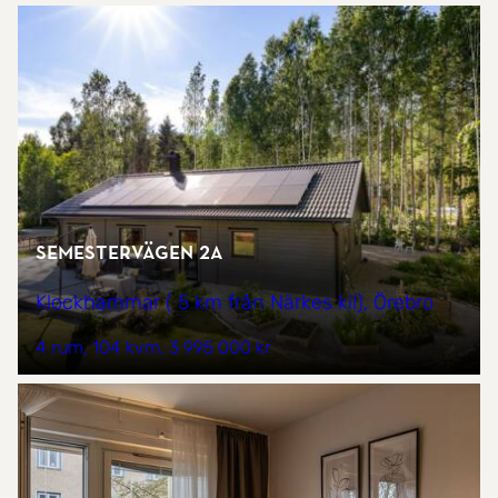
Semestervägen 2A
Klockhammar ( 5 km från Närkes kil), Örebro
4 rum
104 kvm
3 995 000 kr