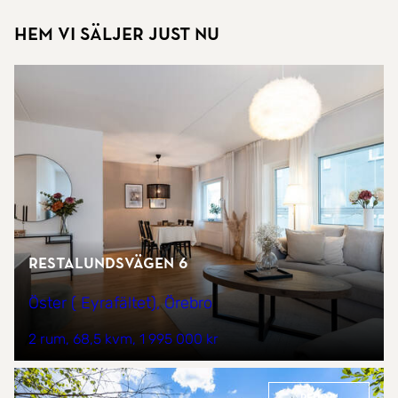
Hem vi säljer just nu
Restalundsvägen 6
Öster ( Eyrafältet), Örebro
2 rum
68,5 kvm
1 995 000 kr
REDO™