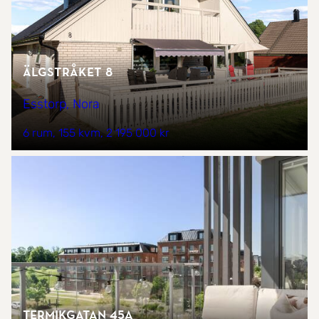
Älgstråket 8
Esstorp, Nora
6 rum
155 kvm
2 195 000 kr
Termikgatan 45A