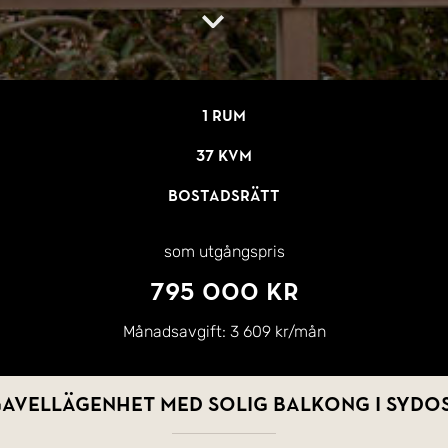
1 rum
37 kvm
Bostadsrätt
som utgångspris
795 000 kr
Månadsavgift:
3 609 kr/mån
gavellägenhet med solig balkong i sydo