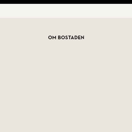
oende med stadens puls inom nära räckhåll.
Om bostaden