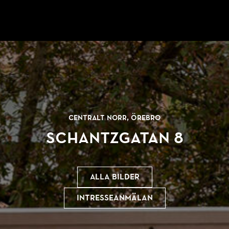
Centralt norr, Örebro
Schantzgatan 8
Alla bilder
Intresseanmälan