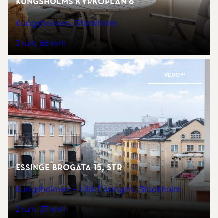
Kungsholms kyrkoplan 6
Kungsholmen, Stockholm
3 rum
66 kvm
REDO™
Essinge brogata 15, 5tr
Kungsholmen - Lilla Essingen, Stockholm
2 rum
37 kvm