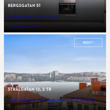
Bergsgatan 51
Kungholmen, Stockholm
2 rum
46,6 kvm
REDO™
Strålgatan 12, 2 tr
Lilla Essingen - Kungsholmen, STOCKHOLM