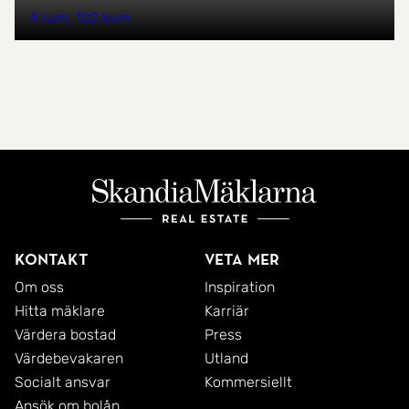
4 rum
102 kvm
Kontakt
Veta mer
Om oss
Inspiration
Hitta mäklare
Karriär
Värdera bostad
Press
Värdebevakaren
Utland
Socialt ansvar
Kommersiellt
Ansök om bolån