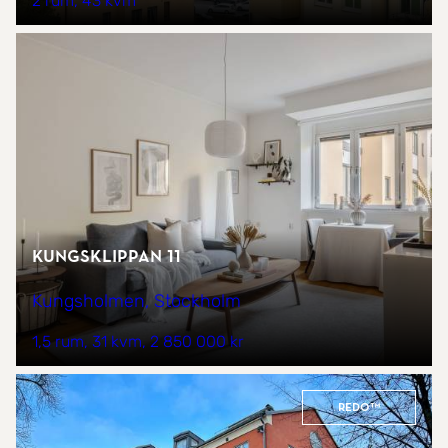
2 rum
43 kvm
Kungsklippan 11
Kungsholmen, Stockholm
1,5 rum
31 kvm
2 850 000 kr
REDO™