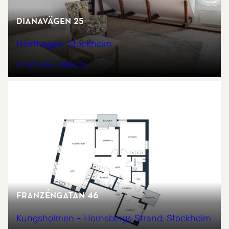
Dianavägen 25
Hjorthagen, Stockholm
3 rum
65 + 18 kvm
REDO™
Franzéngatan 46
Kungsholmen - Hornsbergs Strand, Stockholm