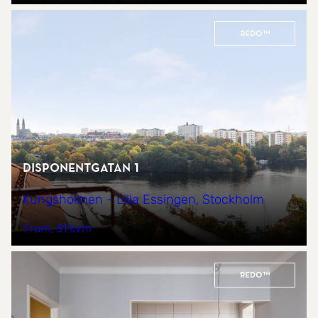
REDO™
Disponentgatan 1
Kungsholmen - Lilla Essingen, Stockholm
1 rum
31 kvm
REDO™