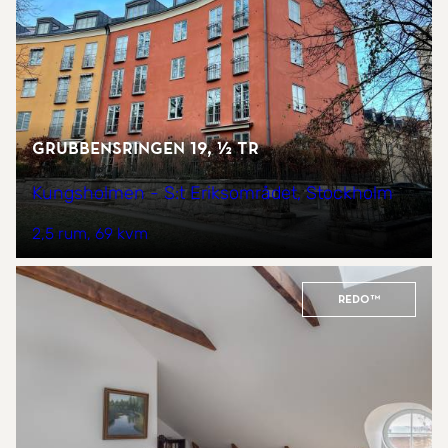
Grubbensringen 19, ½ tr
Kungsholmen - S:t Eriksområdet, Stockholm
2,5 rum
69 kvm
REDO™