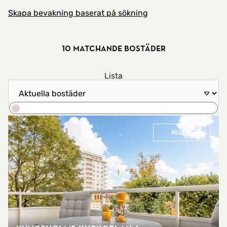
Skapa bevakning baserat på sökning
10 matchande bostäder
Visa resultat som
Lista
Sortera efter
Karta
Sök
REDO™