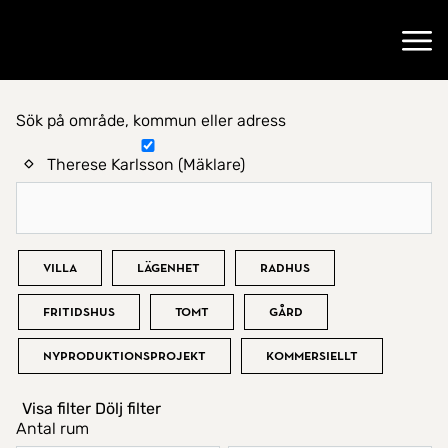
Gå till startsidan
Öppn
Sök på område, kommun eller adress
Hitta hem
Therese Karlsson (Mäklare)
Bostadstyp
Villa
Lägenhet
Radhus
Fritidshus
Tomt
Gård
Nyproduktionsprojekt
Kommersiellt
Visa filter
Dölj filter
Antal rum