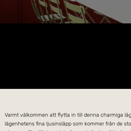
Varmt välkommen att flytta in till denna charmiga lä
lägenhetens fina ljusinsläpp som kommer från de sto