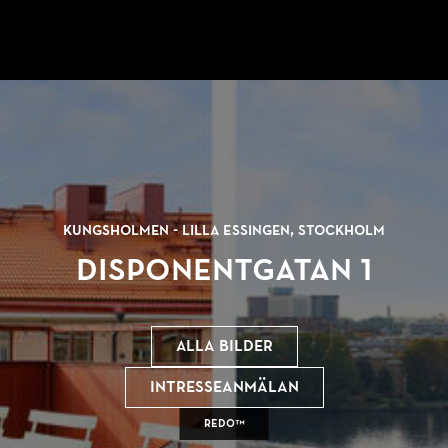
Kungsholmen - Lilla Essingen, Stockholm
Disponentgatan 1
Alla bilder
Intresseanmälan
REDO™