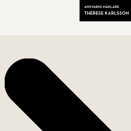
Mäklare
Ansvarig mäklare
Varmt välkommen, denna mysiga pärla måste upplev
Therese Karlsson
Bostadsfakta