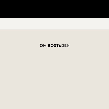
as!
Om bostaden