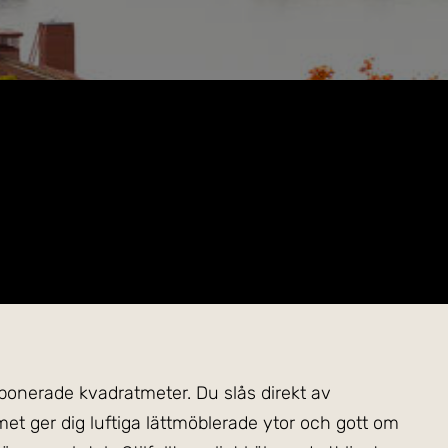
sponerade kvadratmeter. Du slås direkt av
t ger dig luftiga lättmöblerade ytor och gott om