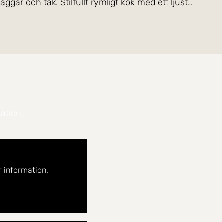
ar och tak. Stilfullt rymligt kök med ett ljust
akterrass för medlemmarna att nyttja.
liga omgivningen kring Mälaren. Ön bjuder också på
. Ön har också ett bra utbud av caféer,
so är några av favoriterna. Den vackra
ation.
en ligger öns populära och välsorterade Ica butik
rspår, annars finns det också träningsmöjligheter på
 information.
et och Stureplan. Busslinje 56 går mellan Lilla
lvik, Liljeholmen och Hammarby Sjöstad. SL:s
ilköer.