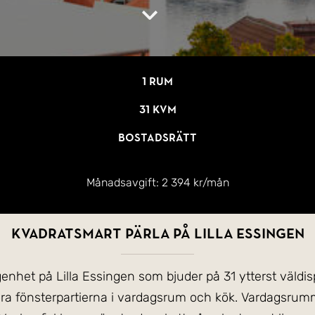
1 rum
31 kvm
Bostadsrätt
Månadsavgift:
2 394 kr/mån
KVADRATSMART PÄRLA PÅ LILLA ESSINGEN
genhet på Lilla Essingen som bjuder på 31 ytterst väldi
ra fönsterpartierna i vardagsrum och kök. Vardagsrumme