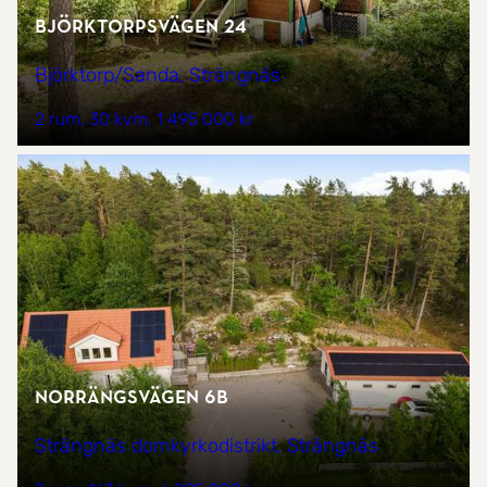
Björktorpsvägen 24
Björktorp/Sanda, Strängnäs
2 rum
30 kvm
1 495 000 kr
Norrängsvägen 6B
Strängnäs domkyrkodistrikt, Strängnäs