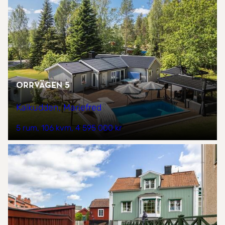
Orrvägen 5
Kalkudden, Mariefred
5 rum
106 kvm
4 595 000 kr