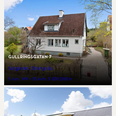
Gullringsgatan 7
Sörgärdet, Strängnäs
5 rum
149 + 35 kvm
5 500 000 kr