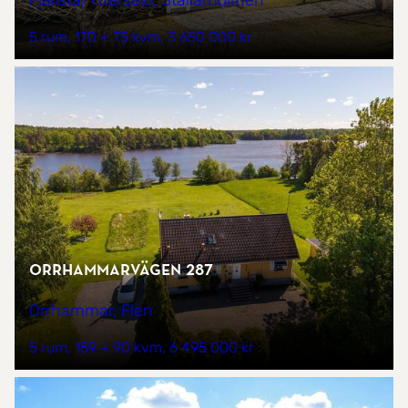
Fjällsta/Ytterselö, Stallarholmen
5 rum
170 + 75 kvm
3 650 000 kr
Orrhammarvägen 287
Orrhammar, Flen
5 rum
159 + 90 kvm
6 495 000 kr