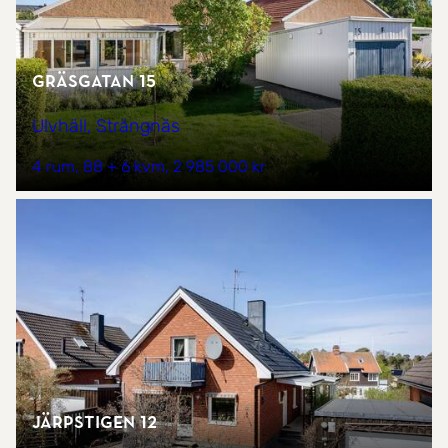
Gräsgatan 15
Ulvhäll, Strängnäs
4 rum
88 + 6 kvm
2 985 000 kr
Järpstigen 12