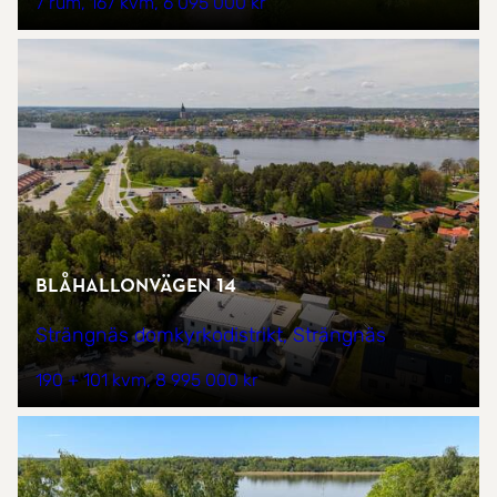
7 rum
167 kvm
6 095 000 kr
Blåhallonvägen 14
Strängnäs domkyrkodistrikt, Strängnäs
190 + 101 kvm
8 995 000 kr