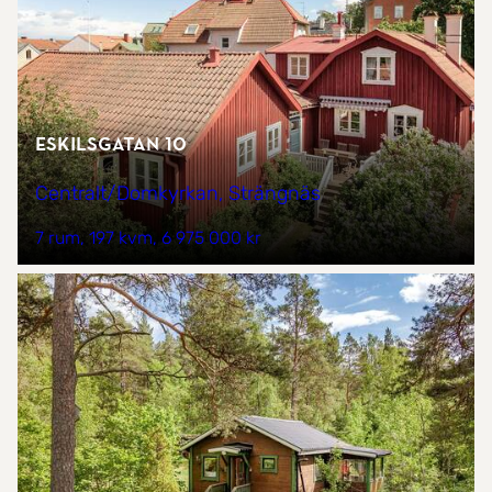
Eskilsgatan 10
Centralt/Domkyrkan, Strängnäs
7 rum
197 kvm
6 975 000 kr