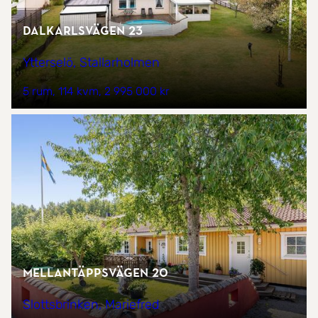
Dalkarlsvägen 23
Ytterselö, Stallarholmen
5 rum
114 kvm
2 995 000 kr
Mellantäppsvägen 20
Slottsbrinken, Mariefred