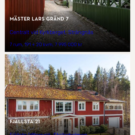
Mäster Lars gränd 7
Centralt vid Kyrkberget, Strängnäs
7 rum
191 + 20 kvm
7 995 000 kr
Fjällsta 21