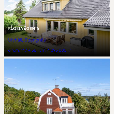
Fågelvägen 6
Ulvhäll, Strängnäs
6 rum
147 + 58 kvm
4 395 000 kr