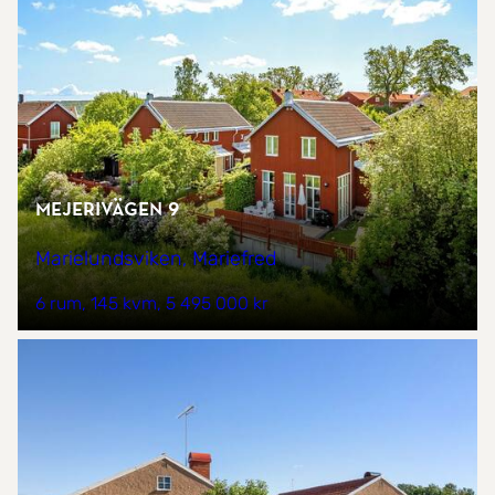
Mejerivägen 9
Marielundsviken, Mariefred
6 rum
145 kvm
5 495 000 kr