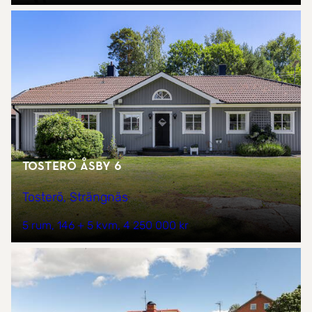
Tosterö Åsby 6
Tosterö, Strängnäs
5 rum
146 + 5 kvm
4 250 000 kr