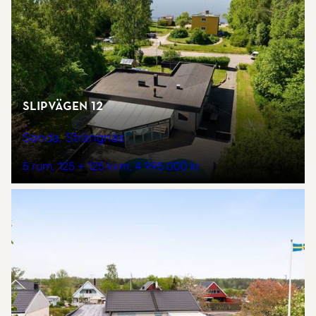
Slipvägen 12
Sanda, Strängnäs
5 rum
125 + 125 kvm
4 995 000 kr