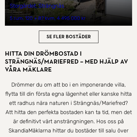
Storgärdet, Strängnäs
5 rum
120 + 87 kvm
4 495 000 kr
Se fler bostäder
Hitta Din Drömbostad i
Strängnäs/Mariefred – Med hjälp av
våra mäklare
Drömmer du om att bo i en imponerande villa,
flytta till din första egna lägenhet eller kanske hitta
ett radhus nära naturen i Strängnäs/Mariefred?
Att hitta den perfekta bostaden kan ta tid, men det
är definitivt värt ansträngningen. Hos oss på
SkandiaMäklarna hittar du bostäder till salu över