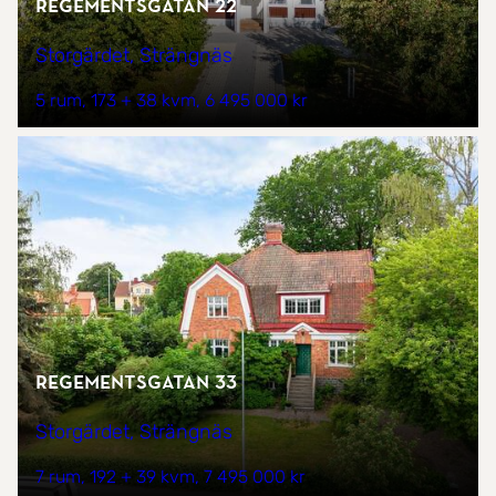
Regementsgatan 22
Storgärdet, Strängnäs
5 rum
173 + 38 kvm
6 495 000 kr
Regementsgatan 33
Storgärdet, Strängnäs
7 rum
192 + 39 kvm
7 495 000 kr