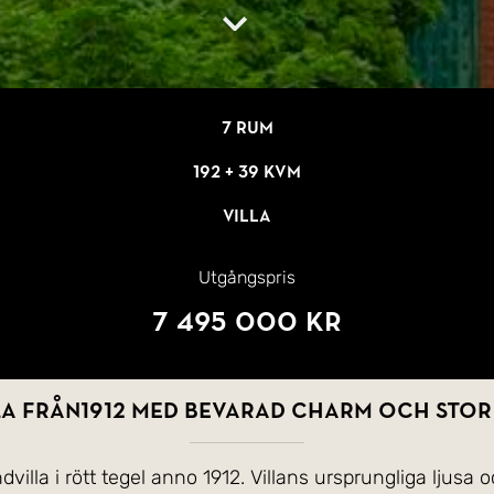
7 rum
192 + 39 kvm
Villa
Utgångspris
7 495 000 kr
a från1912 med bevarad charm och stor
illa i rött tegel anno 1912. Villans ursprungliga ljusa o