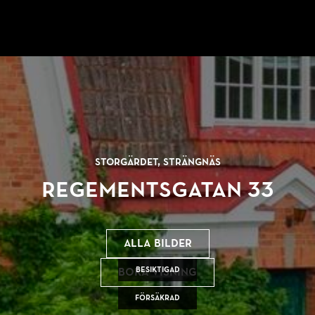
Storgärdet, Strängnäs
Regementsgatan 33
Alla bilder
Besiktigad
Boka visning
Försäkrad