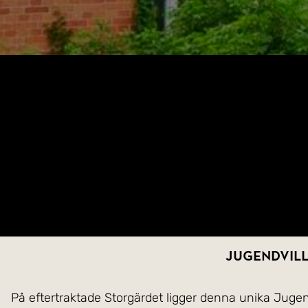
Jugendvill
På eftertraktade Storgärdet ligger denna unika Jugendv