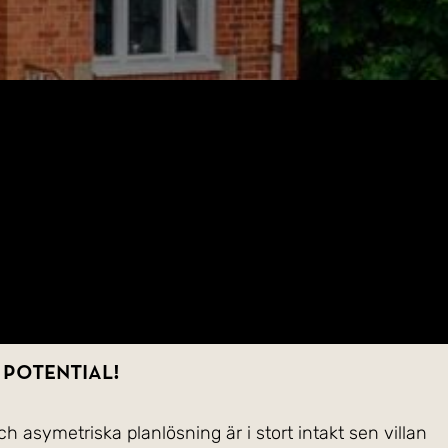
 potential!
ch asymetriska planlösning är i stort intakt sen villan