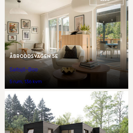
Åbroddsvägen 5E
Saltsjö-Boo
5 rum
136 kvm