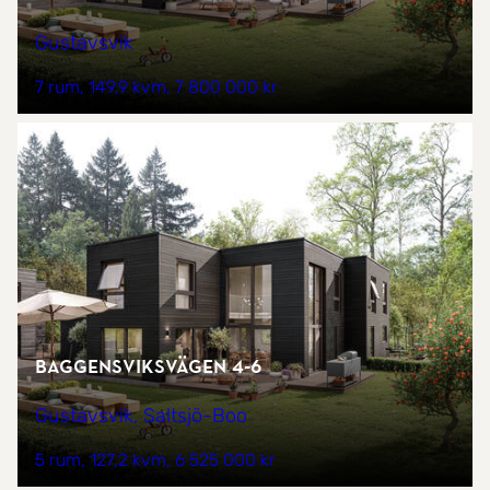
Gustavsvik
7 rum
149,9 kvm
7 800 000 kr
Baggensviksvägen 4-6
Gustavsvik, Saltsjö-Boo
5 rum
127,2 kvm
6 525 000 kr