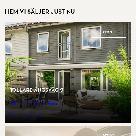
Hem vi säljer just nu
REDO™
Tollare Ängsväg 9
Tollare, Saltsjö-Boo
5 rum
139 kvm
REDO™