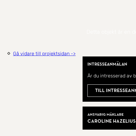
Detta objekt är en d
Gå vidare till projektsidan ->
Intresseanmälan
Är du intresserad av 
Till intressea
Mäklare
Ansvarig mäklare
Caroline Hazelius