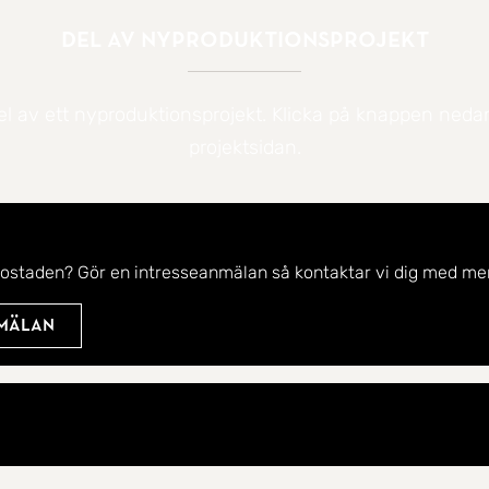
Del av nyproduktionsprojekt
el av ett nyproduktionsprojekt. Klicka på knappen nedan f
projektsidan.
bostaden? Gör en intresseanmälan så kontaktar vi dig med mer
nmälan