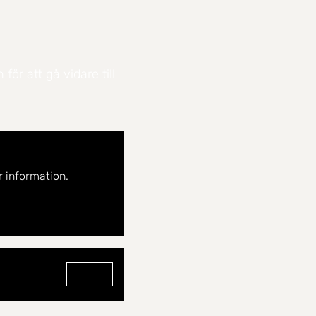
ör att gå vidare till
 information.
Gå till profilen för Caroline Hazeli