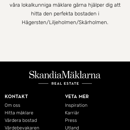
våra lokalkunniga mäklare gärna hjälper dig att
hitta den perfekta bostaden i
Hägersten/Liljeholmen/Skärholmen.
Kontakt
Veta mer
Om oss
Inspiration
Hitta mäklare
Karriär
Värdera bostad
Press
Värdebevakaren
Utland