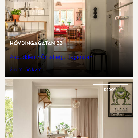
Hövdingagatan 33
Aspudden / Örnsberg, Hägersten
2 rum
56 kvm
REDO™