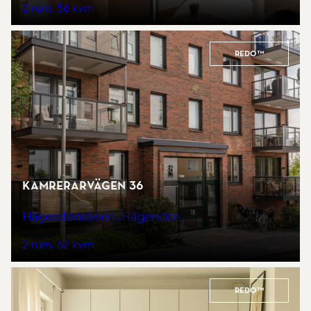
2 rum
56 kvm
REDO™
Kamrerarvägen 36
Hägerstensåsen, Hägersten
2 rum
62 kvm
REDO™