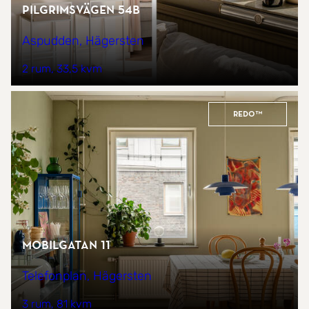
Pilgrimsvägen 54B
Aspudden, Hägersten
2 rum
33,5 kvm
REDO™
Mobilgatan 11
Telefonplan, Hägersten
3 rum
81 kvm