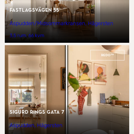
Fastlagsvägen 55
Aspudden/Midsommarkransen, Hägersten
3,5 rum
66 kvm
REDO™
Sigurd Rings gata 7
Aspudden, Hägersten