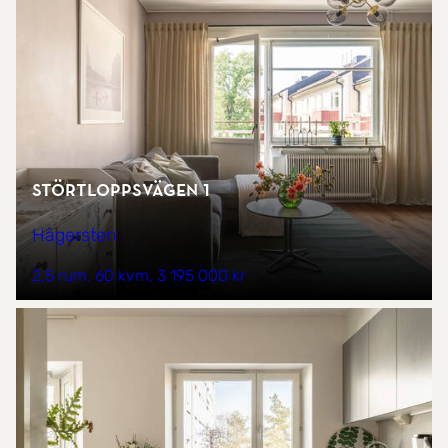
Störtloppsvägen 1
Hägersten
2,5 rum
60 kvm
3 195 000 kr