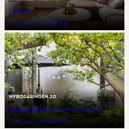
Hägersten
3 rum
70 kvm
4 795 000 kr
Nybodaringen 20
Nybodahöjden/Liljeholmen, Stockholm
3 rum
56,7 kvm
3 870 000 kr