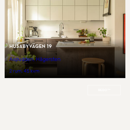
Husabyvägen 19
Aspudden, Hägersten
2 rum
45 kvm
REDO™