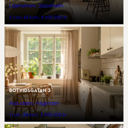
Liljeholmen, Stockholm
2 rum
65 kvm
4 695 000 kr
Botvidsgatan 3
Aspudden, Hägersten
1 rum
38 kvm
3 495 000 kr