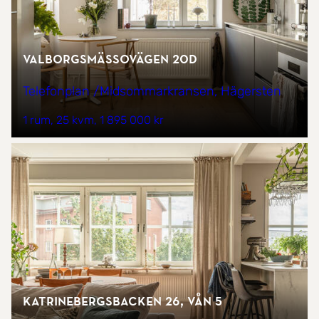
Valborgsmässovägen 20D
Telefonplan /Midsommarkransen, Hägersten
1 rum
25 kvm
1 895 000 kr
Katrinebergsbacken 26, vån 5