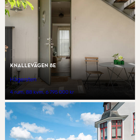
Knallevägen 8E
Hägersten
4 rum
88 kvm
6 795 000 kr