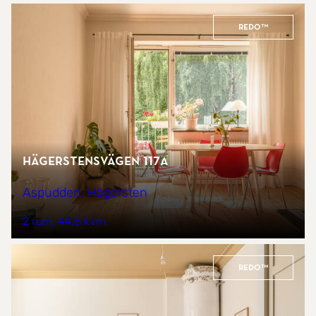
REDO™
Hägerstensvägen 117A
Aspudden, Hägersten
2 rum
44,5 kvm
REDO™