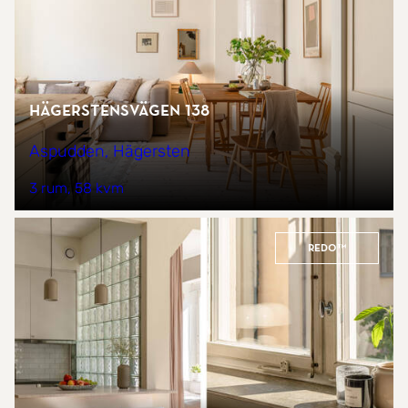
Hägerstensvägen 138
Aspudden, Hägersten
3 rum
58 kvm
REDO™