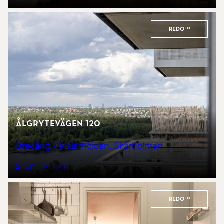
REDO™
Ålgrytevägen 120
Bredäng / Mälarhöjden, Skärholmen
2 rum
44 kvm
REDO™