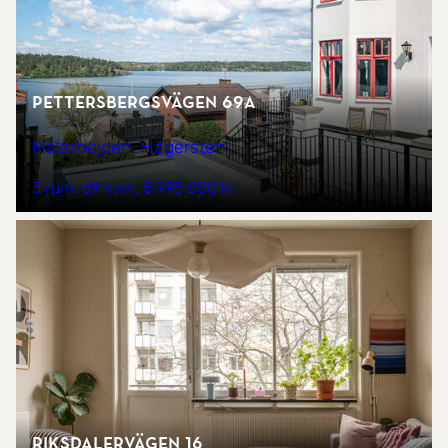
Pettersbergsvägen 69A
Mälarhöjden, Hägersten
3 rum
69 kvm
5 995 000 kr
Riksdalervägen 16