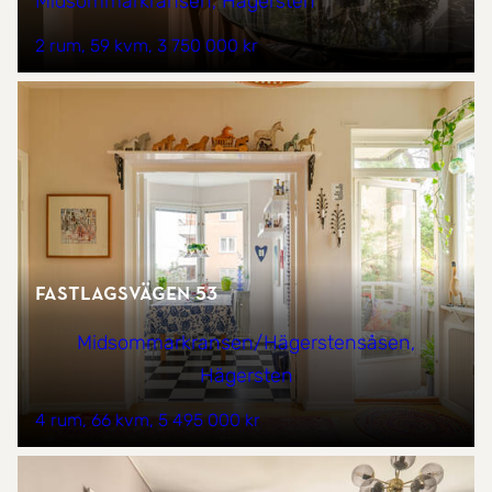
Midsommarkransen, Hägersten
2 rum
59 kvm
3 750 000 kr
Fastlagsvägen 53
Midsommarkransen/Hägerstensåsen,
Hägersten
4 rum
66 kvm
5 495 000 kr