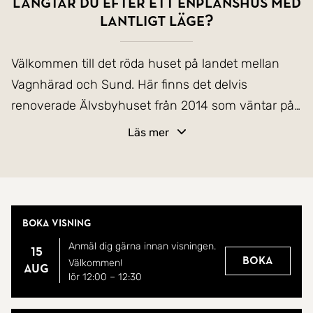
Längtar du efter ett enplanshus med
lantligt läge?
Välkommen till det röda huset på landet mellan
Vagnhärad och Sund. Här finns det delvis
renoverade Älvsbyhuset från 2014 som väntar på
dig som längtar efter ett lantligt läge med fina vyer
Läs mer
över åker och äng.
På den plana lättsamma trädgårdstomten finns
här det röda huset från 2014. Ett Älvsbyhus i ett
Boka visning
plan. Fördelat på hall, kök med matplats, 3 sovrum,
Anmäl dig gärna innan visningen.
stort allrum med utgång till generös altan med
15
Boka
Välkommen!
aug
kvällssol. Gäst WC i hallen och ett duschrum med
lör 12:00
–
12:30
WC. Grovingång med tvättmaskin och torktumlare.