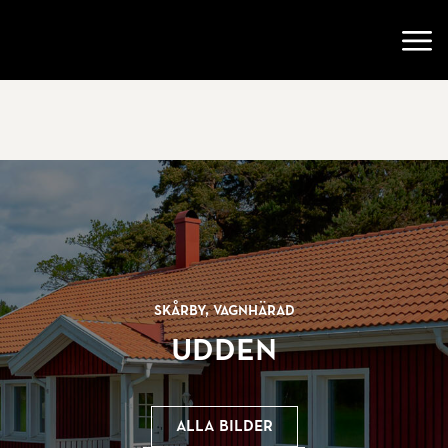
Gå till startsidan
Öppn
Skårby, Vagnhärad
Udden
Alla bilder