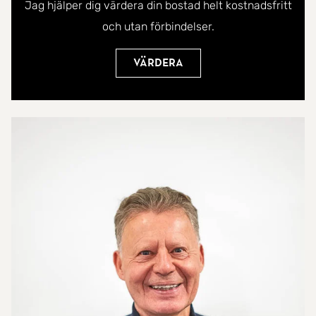
Jag hjälper dig värdera din bostad helt kostnadsfritt
och utan förbindelser.
Värdera