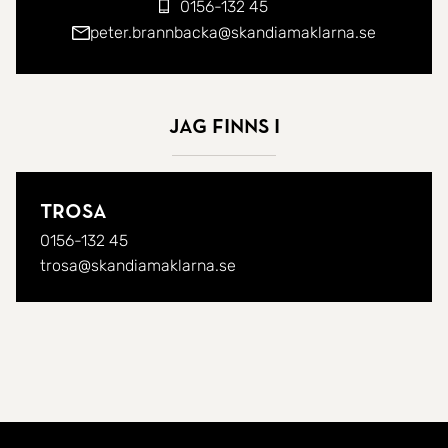
0156-132 45
peter.brannbacka@skandiamaklarna.se
Jag finns i
Trosa
0156-132 45
trosa@skandiamaklarna.se