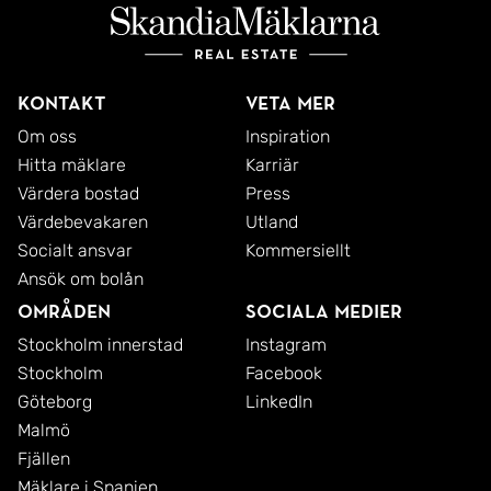
Kontakt
Veta mer
Om oss
Inspiration
Hitta mäklare
Karriär
Värdera bostad
Press
Värdebevakaren
Utland
Socialt ansvar
Kommersiellt
Ansök om bolån
Områden
Sociala medier
Stockholm innerstad
Instagram
Stockholm
Facebook
Göteborg
LinkedIn
Malmö
Fjällen
Mäklare i Spanien