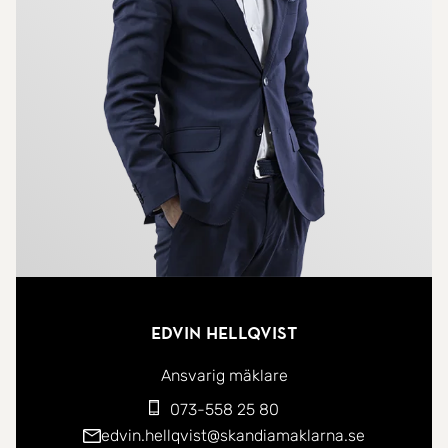
förvaringsmöjligheter.
En trappa upp kliver du rakt in i hemmets
nyrenoverade hjärta, en ljus och luftig öppen
planlösning mellan kök, matplats och vardagsrum.
Här skapas en social atmosfär där hela familjen
kan samlas till både vardag och fest. Här finns
också en kamin. Från köket tar du dig ut till den
inglasade altanen som leder dig vidare till den
lättskötta trädgården! Övervåningen rymmer
dessutom tre rymliga sovrum med plats för både
Edvin Hellqvist
vila och lek samt ett stilrent duschrum.
Ansvarig mäklare
Välkommen att skapa nya minnen på
073-558 25 80
Samuelsbergsgatan 12!
edvin.hellqvist@skandiamaklarna.se