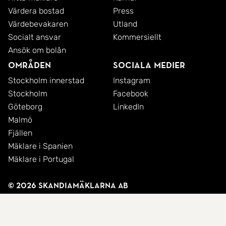
Värdera bostad
Press
Värdebevakaren
Utland
Socialt ansvar
Kommersiellt
Ansök om bolån
Områden
Sociala medier
Stockholm innerstad
Instagram
Stockholm
Facebook
Göteborg
LinkedIn
Malmö
Fjällen
Mäklare i Spanien
Mäklare i Portugal
© 2026 SkandiaMäklarna AB
Integritetspolicy
Cookies
Användarvillkor