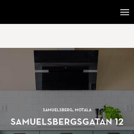
Gå till startsidan
Öppn
Samuelsberg, Motala
Samuelsbergsgatan 12