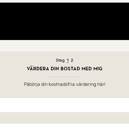
Nuvarande steg
Steg
1
2
Värdera din bostad med mig
Påbörja din kostnadsfria värdering här!