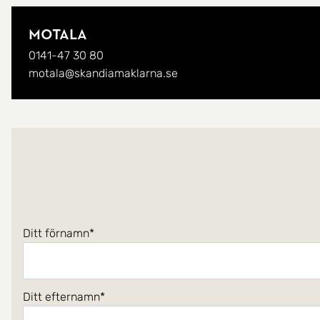
Motala
0141-47 30 80
motala@skandiamaklarna.se
Ditt förnamn
Ditt efternamn