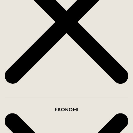
Hela fastigheten är väl omhändertagen. Tomten
omgärdas av lummig och grönskande växtlighet
samt erbjuder en friggebod samt utmärkta
uteplatser i olika väderstreck, bilen parkerar man
med fördel på uppfarten eller i garaget. Här bor
man på ypperligt bra läge i trivsamma och lugna
kvarter med närhet till Linköping
Missa inte chansen att äga denna pärla i
Vårdsberg.
Nytt pooltak är monterat:
Ekonomi
Folkpool, Galant 5x10 meter, färg Obsedian.