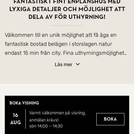
Fantastiskt fint enplanshus med
lyxiga detaljer och möjlighet att
dela av för uthyrning!
Välkommen till en unik möjlighet att få äga en
fantastisk bostad belägen i storslagen natur
endast 15 min från city. Fina uthyrningsmöjligheter
eller bedriva egen verksamhet.
Läs mer
Vi kan med stolthet och glädje presentera denna
vackra enplansvilla som är uppförd 1980. Med en
boyta på hela 333 kvadratmeter samt
Boka visning
dubbelgarage, carport och poolhus är
Varmt välkommen på visning,
möjligheterna oändliga. Bostaden andas
16
Boka
anmälan krävs!
aug
skandinavisk design med stora fönsterpartier,
sön 14:00
–
14:30
naturmaterial och praktiska funktioner. Dessutom