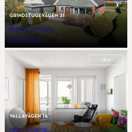
Grindstugevägen 31
Blästad, Linköping
5 rum
119 kvm
Såld
Vallavägen 1A
Valla, Linköping