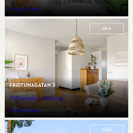
4 rum
90 kvm
Såld
Fridtunagatan 3
T1/Centralt, Linköping
2 rum
60 kvm
Såld