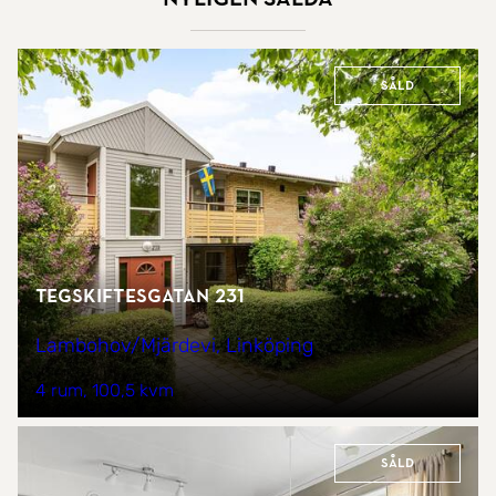
Såld
Tegskiftesgatan 231
Lambohov/Mjärdevi, Linköping
4 rum
100,5 kvm
Såld