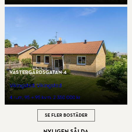
Västergårdsgatan 4
Vikingstad, Vikingstad
4 rum
95 + 95 kvm
2 350 000 kr
Se fler bostäder
Nyligen sålda