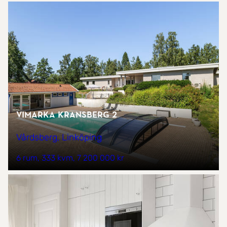
Vimarka Kransberg 2
Vårdsberg, Linköping
6 rum
333 kvm
7 200 000 kr