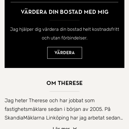
Värdera din bostad med mig
Jag hjälper dig värdera din bostad helt kostnadsfritt
och utan förbindelser.
Värdera
Om Therese
Jag heter Therese och har jobbat som
fastighetsmäklare sedan i början av 2005. På
SkandiaMäklarna Linköping har jag arbetat sedan
2007. Jag kan garantera trygghet, effektivitet,
Läs mer