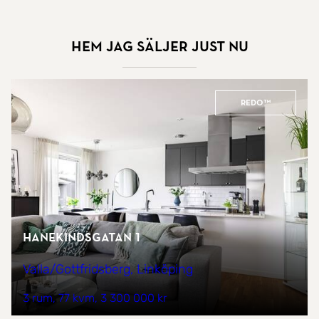
Hem jag säljer just nu
REDO™
Hanekindsgatan 1
Valla/Gottfridsberg, Linköping
3 rum
77 kvm
3 300 000 kr