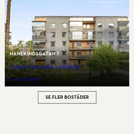
Hanekindsgatan 1
Folkets Park/Valla, Linköping
2 rum
55 kvm
Se fler bostäder