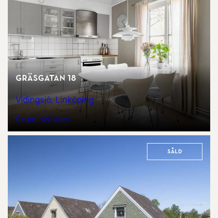
Gräsgatan 18
Vidingsjö, Linköping
5 rum
120 kvm
Såld