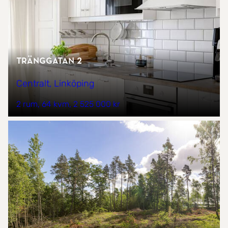
Tränggatan 2
Centralt, Linköping
2 rum
64 kvm
2 525 000 kr