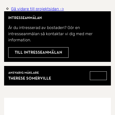
Gå vidare till projektsidan ->
Intresseanmälan
Är du intresserad av bostaden? Gör en
intresseanmälan så kontaktar vi dig med mer
information.
Till intresseanmälan
Mäklare
Ansvarig mäklare
Therese Somerville
Gå till