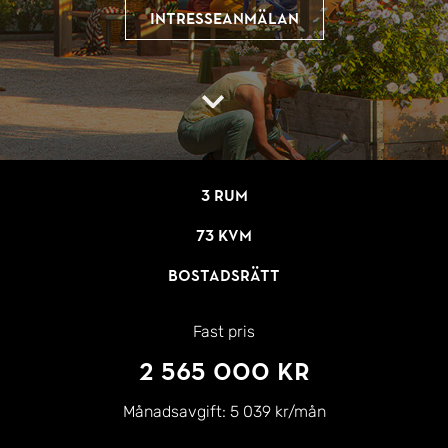
Intresseanmälan
3 rum
73 kvm
Bostadsrätt
Fast pris
2 565 000 kr
Månadsavgift:
5 039 kr/mån