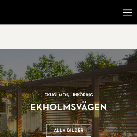
Gå till startsidan
Öppn
Ekholmen, Linköping
Ekholmsvägen
Alla bilder