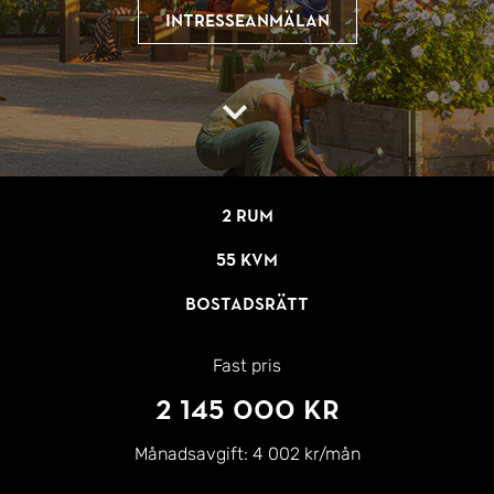
Intresseanmälan
2 rum
55 kvm
Bostadsrätt
Fast pris
2 145 000 kr
Månadsavgift:
4 002 kr/mån