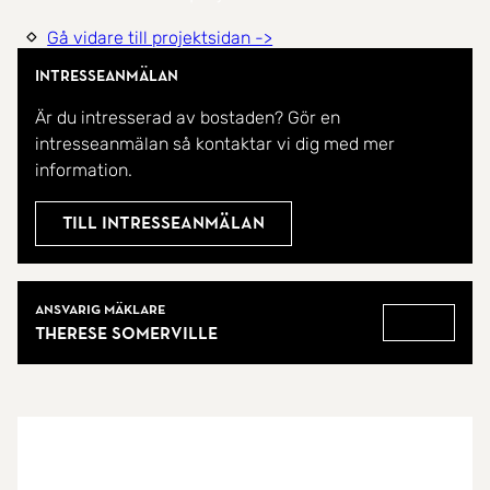
Gå vidare till projektsidan ->
Intresseanmälan
Är du intresserad av bostaden? Gör en
intresseanmälan så kontaktar vi dig med mer
information.
Till intresseanmälan
Mäklare
Ansvarig mäklare
Therese Somerville
Gå till