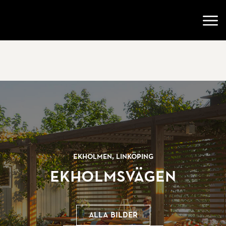
Gå till startsidan
Öppn
Ekholmen, Linköping
Ekholmsvägen
Alla bilder