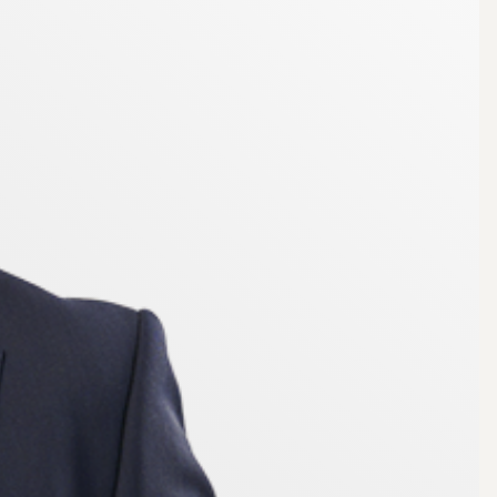
amt grönområden och promenadstråk i Pålsjö skog.
vämt och lättskött hem.