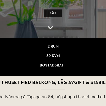
Såld
2 rum
59 kvm
Bostadsrätt
 i huset med balkong, låg avgift & stabil
de tvåorna på Tågagatan 84, högst upp i huset med ett f