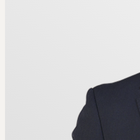
Läget är attraktivt med gångavstånd till busskommu
Här får du det bästa av två världar, närhet till både s
Detta är en bostad som passar perfekt för förstagång
Varmt välkommen att anmäla ditt intresse.