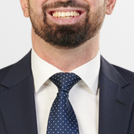
nikationer, Stattena centrum och dess serviceutbud s
tad och natur.
sköparen, studenten, paret eller dig som söker ett bek