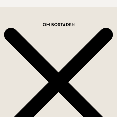
badrummet på ovanvåningen är i behov av
översyn för kommande ägare.
Bostadsfakta
Om bostaden
Här bor vi med lyxen av nutidens bekvämligheter
samtidigt som vi avnjuter en atmosfär från svunna
tider intill mysiga Landborgen. Området präglas av
unika färgglada fastigheter som länkar myllrande
och nöjesfyllda torg med lugnet i stadens norra
delar. Det centrala läget är anpassat efter
livsnjutarens livssyn med nöjen, shopping, ett rikt
restaurangutbud och resande via Helsingborgs C
alldeles runt hörnet. En plats man ogärna lämnar
när man väl har fått smak på den.
Varmt välkommen att anmäla ditt intresse till