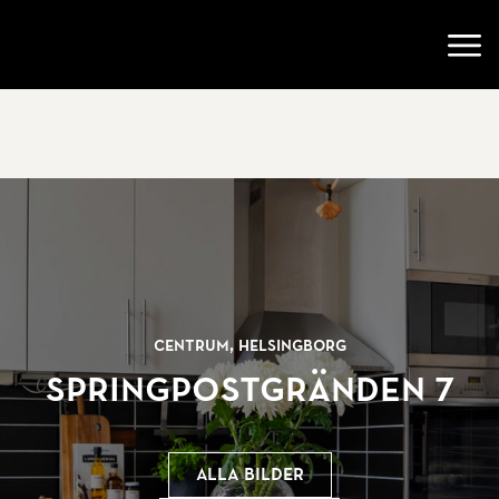
Gå till startsidan
Öppn
Centrum, Helsingborg
Springpostgränden 7
Alla bilder