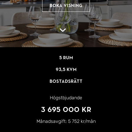
Boka visning
5 rum
93,5 kvm
Bostadsrätt
Högstbjudande
3 695 000 kr
Månadsavgift:
5 752 kr/mån