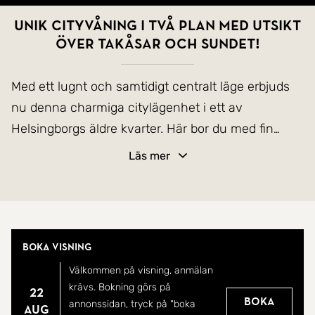
Unik cityvåning i två plan med utsikt
över takåsar och sundet!
Med ett lugnt och samtidigt centralt läge erbjuds
nu denna charmiga citylägenhet i ett av
Helsingborgs äldre kvarter. Här bor du med fin
utsikt över stadens takåsar och en glimt av
Läs mer
sundet, i ett hem där den genomgående
planlösningen och de generösa fönsterpartierna
skapar ett behagligt ljusflöde genom bostaden.
Boka visning
Lägenheten disponeras över två plan och erbjuder
Välkommen på visning, anmälan
fem rum, varav tre sovrum, två badrum samt flera
krävs. Bokning görs på
22
sociala ytor som gör bostaden väl anpassad för
Boka
annonssidan, tryck på "boka
aug