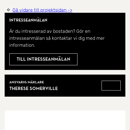
Gå vidare till projektsidan ->
Intresseanmälan
Är du intresserad av bostaden? Gör en
intresseanmälan så kontaktar vi dig med mer
information.
Till intresseanmälan
Mäklare
Ansvarig mäklare
Therese Somerville
Gå till