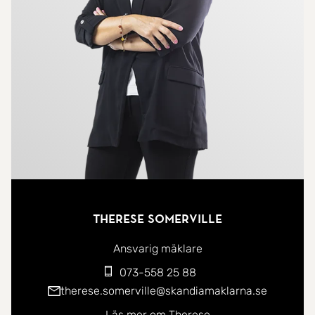
Therese Somerville
Ansvarig mäklare
073-558 25 88
therese.somerville@skandiamaklarna.se
Läs mer om Therese