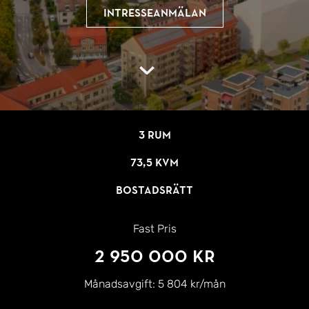
Intresseanmälan
3 rum
73,5 kvm
Bostadsrätt
Fast Pris
2 950 000 kr
Månadsavgift:
5 804 kr/mån