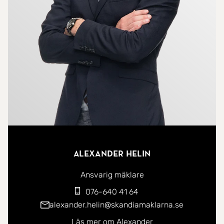
sydvästläget. Härifrån nås även bostadens härliga
balkong där ni kan njuta av eftermiddags- och
kvällssolen.
Det stambytta badrummet renoverades 2015 och
håller en modern och stilren standard. Det
rogivande sovrummet erbjuder gott om plats för
både dubbelsäng och förvaring.
Bostaden var ursprungligen en 3:a och kan enkelt
Alexander Helin
återställas genom att sätta upp en vägg mellan
kök och matplats - perfekt för den som önskar ett
Ansvarig mäklare
extra sovrum eller arbetsrum.
076-640 41 64
alexander.helin@skandiamaklarna.se
Här bor ni i en trygg och stabil förening med
Läs mer om Alexander