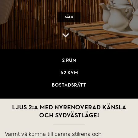
Såld
2 rum
62 kvm
Bostadsrätt
Ljus 2:a med nyrenoverad känsla
och sydvästläge!
Varmt välkomna till denna stilrena och