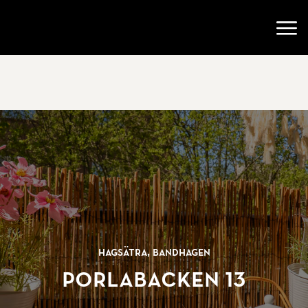
Gå till startsidan
Öppn
Hagsätra, Bandhagen
Porlabacken 13