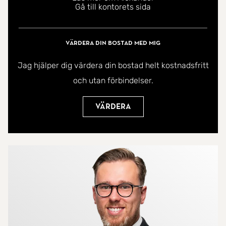
Gå till kontorets sida
närhet till service, kommunikationer och natur.
Promenadavstånd till Hagsätra centrum med
tunnelbana, butiker, restauranger och
Värdera din bostad med mig
träningsmöjligheter. Med tunnelbanan tar ni er till
Jag hjälper dig värdera din bostad helt kostnadsfritt
city på cirka 20 minuter.
och utan förbindelser.
En bostad som kombinerar stil, funktion och
Värdera
flexibilitet - varmt välkommen att kontakta
mäklaren för mer information och visning!