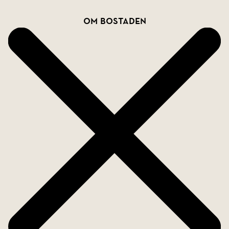
Bostadsfakta
Välkommen hem!
Om bostaden