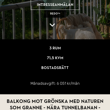
Intresseanmälan
REDO™
3 rum
71,5 kvm
Bostadsrätt
Månadsavgift:
6 051 kr/mån
Balkong mot grönska med naturen
som granne - Nära tunnelbanan -