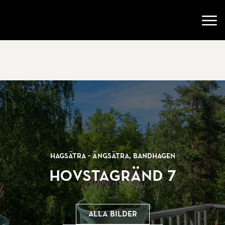
Gå till startsidan
Öppn
Hagsätra - Ängsätra, Bandhagen
Hovstagränd 7
Alla bilder