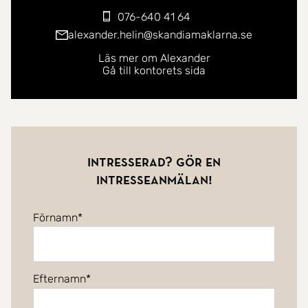
076-640 41 64
alexander.helin@skandiamaklarna.se
Läs mer om Alexander
Gå till kontorets sida
Intresserad? Gör en
intresseanmälan!
Förnamn
Efternamn