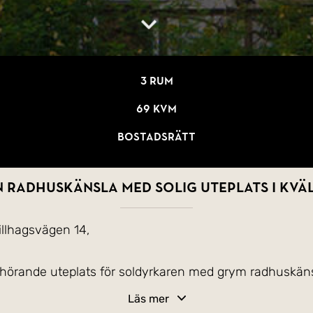
3 rum
69 kvm
Bostadsrätt
 radhuskänsla med solig uteplats i kvä
illhagsvägen 14,
llhörande uteplats för soldyrkaren med grym radhuskän
n mest kräsna köparen blir nöjd. Modernt kök från med hö
Läs mer