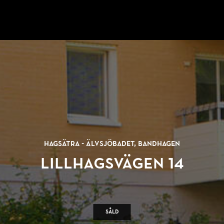
Hagsätra - Älvsjöbadet, Bandhagen
Lillhagsvägen 14
Såld