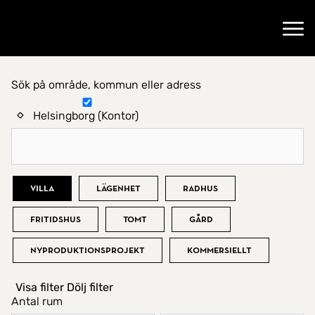
Gå till startsidan
Öppn
Sök på område, kommun eller adress
Hitta hem
Helsingborg (Kontor)
Bostadstyp
Villa
Lägenhet
Radhus
Fritidshus
Tomt
Gård
Nyproduktionsprojekt
Kommersiellt
Visa filter
Dölj filter
Antal rum