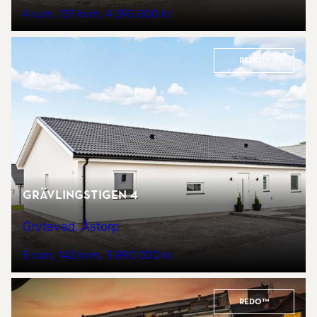
4 rum
137 kvm
4 395 000 kr
REDO™
Grävlingstigen 4
Grytevad, Åstorp
5 rum
142 kvm
3 890 000 kr
REDO™