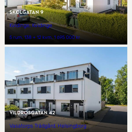
Skolgatan 9
Kvidinge, Kvidinge
5 rum
138 + 12 kvm
1 695 000 kr
Vildrosgatan 42
Vasatorps Trädgård, Helsingborg