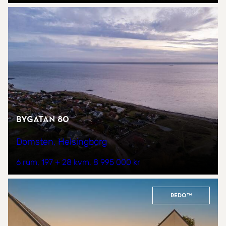
Bygatan 80
Domsten, Helsingborg
6 rum
197 + 28 kvm
8 995 000 kr
REDO™