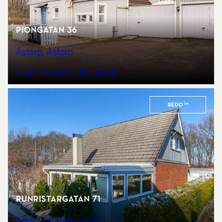
Piongatan 36
Åstorp, Åstorp
5 rum
115,5 kvm
895 000 kr
REDO™
Runristargatan 71
Ättekulla, Helsingborg