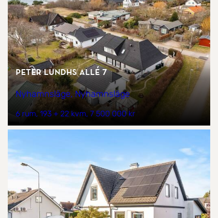
Peter Lundhs allé 7
Nyhamnsläge, Nyhamnsläge
6 rum
193 + 22 kvm
7 500 000 kr