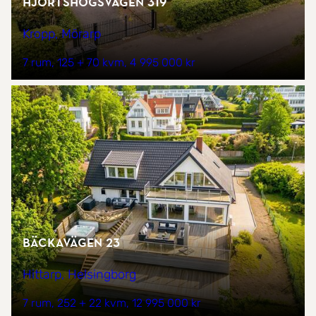
Hjortshögsvägen 319
Kropp, Mörarp
7 rum
125 + 70 kvm
4 995 000 kr
Bäckavägen 23
Hittarp, Helsingborg
7 rum
252 + 22 kvm
12 995 000 kr