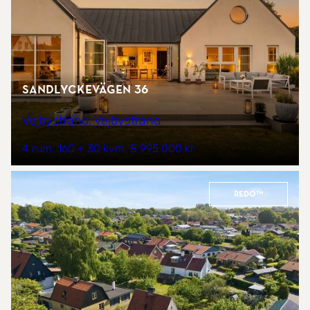
Sandlyckevägen 36
Vejbystrand, Vejbystrand
4 rum
160 + 30 kvm
8 995 000 kr
REDO™