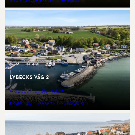
4 rum
240 + 16 kvm
8 995 000 kr
Lybecks väg 2
Ålabodarna, Glumslöv
6 rum
150 + 78 kvm
11 995 000 kr