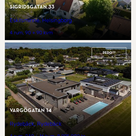
Sigridsgatan 33
Eskilsminne, Helsingborg
4 rum
90 + 90 kvm
REDO™
Vargögatan 14
Rydebäck, Rydebäck