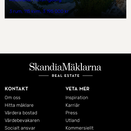
3 rum
115 kvm
3 195 000 kr
Kontakt
Veta mer
Om oss
Inspiration
Hitta mäklare
Karriär
Värdera bostad
Press
Värdebevakaren
Utland
Socialt ansvar
Kommersiellt