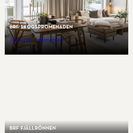
Brf Skogspromenaden
Torsviken - Kolmården
BRF Fjällrönnen