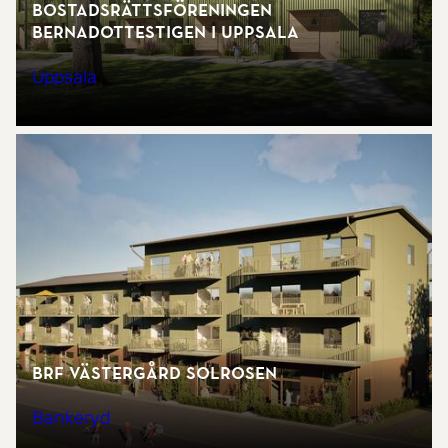
Bostadsrättsföreningen
Bernadottestigen i Uppsala
Uppsala
Brf Västergård Solrosen
Bankeryd