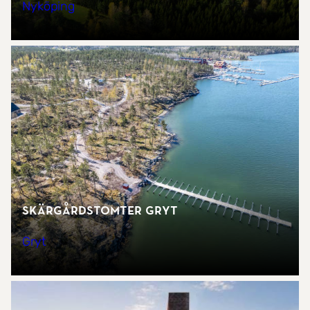
Nyköping
Skärgårdstomter Gryt
Gryt