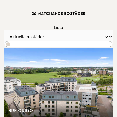
26 matchande bostäder
Visa resultat som
Lista
Sortera efter
Karta
Sök
Brf Origo