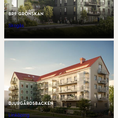
Brf Grönskan
Skogås
Djurgårdsbacken
Linköping