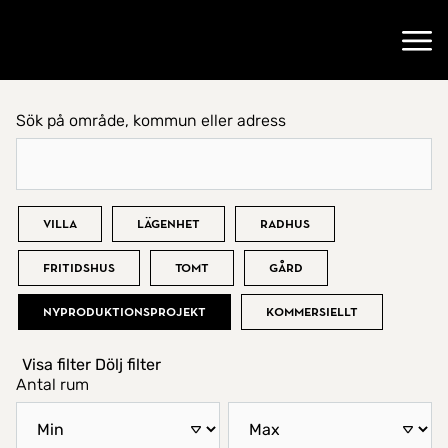
Gå till startsidan
Öppn
Sök på område, kommun eller adress
Hitta hem
Bostadstyp
Villa
Lägenhet
Radhus
Fritidshus
Tomt
Gård
Nyproduktionsprojekt
Kommersiellt
Visa filter
Dölj filter
Antal rum