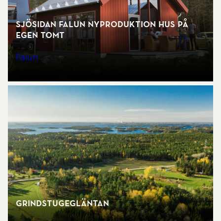
SJÖSIDAN Falun Nyproduktion hus på
egen tomt
Falun
Grindstugegläntan