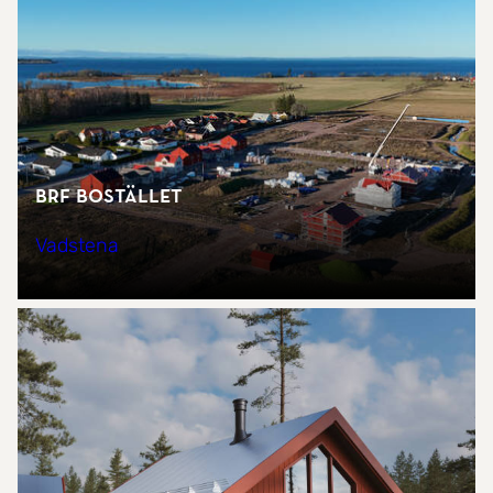
Brf Bostället
Vadstena