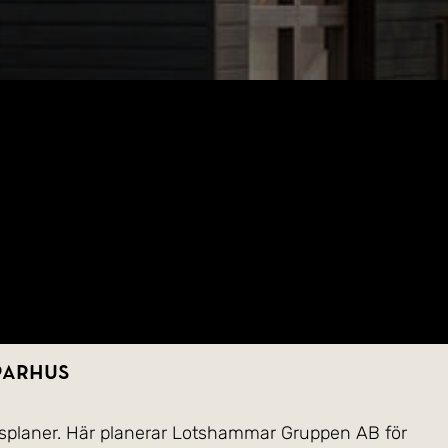
parhus
idsplaner. Här planerar Lotshammar Gruppen AB för