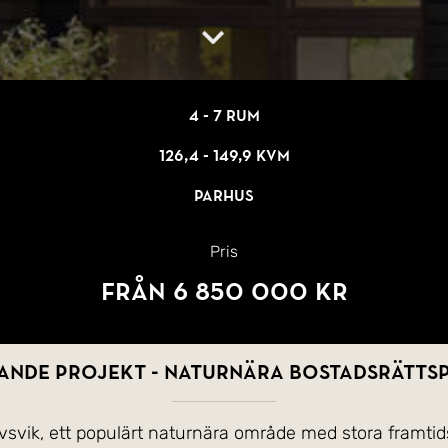
4 - 7 rum
126,4 - 149,9 kvm
Parhus
Pris
Från 6 850 000 kr
nde projekt - Naturnära bostadsrätts
tavsvik, ett populärt naturnära område med stora framt