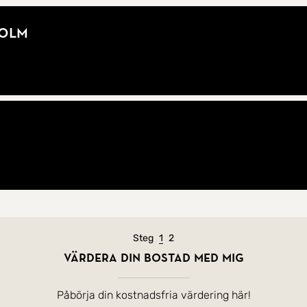
holm
Nuvarande steg
Steg
1
2
Värdera din bostad med mig
Påbörja din kostnadsfria värdering här!