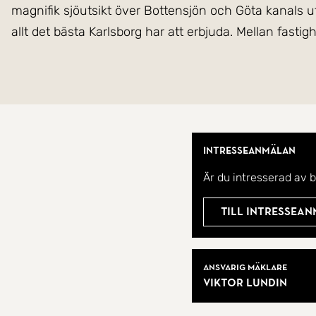
magnifik sjöutsikt över Bottensjön och Göta kanals ut
allt det bästa Karlsborg har att erbjuda. Mellan fast
grön fond mellan huset och sjön.
Den välplanerade 1½-plansvillan med källare erbjuder
genast ger en välkomnande känsla. Köket och vardags
arbetsyta och plats för både familj och vänner. Från
Intresseanmälan
fönsterpartier, vackra ljusinsläpp och utsikt över B
Är du intresserad av 
en förlängning av uterummet finns ett tralldäck, perfekt
Till intressea
På Parkvägen 24 bor du med sjöutsikt, lugn och natur
kombinerar naturskön livskvalitet med praktiska lösn
Mäklare
Ansvarig mäklare
Viktor Lundin
Varmt välkommen att anmäla ditt intresse hos ansvar