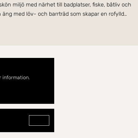
n miljö med närhet till badplatser, fiske, båtliv och
en äng med löv- och barrträd som skapar en rofylld
När du kliver in möts du av ljusa, öppna ytor som
menskap och trivsel. Här finns gott om förvaring,
naturlig förlängning av vardagsrummet med stora
ritplats för både morgonkaffet och sena kvällar. Som
 information.
gs centrum, skolor, butiker och service. Ett hem som
Gå till profilen för Viktor Lundin