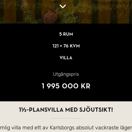
5 rum
121 + 76 kvm
Villa
Utgångspris
1 995 000 kr
1½-plansvilla med sjöutsikt!
lig villa med ett av Karlsborgs absolut vackraste läg