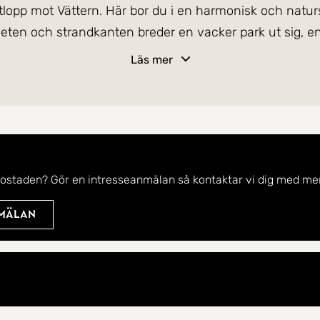
lopp mot Vättern. Här bor du i en harmonisk och naturskö
igheten och strandkanten breder en vacker park ut sig, 
Läs mer
 gott om plats för familjeliv, avkoppling och umgänge. 
rummet har en öppen planlösning som bjuder in till ge
 dessa sociala ytor når du det härliga uterummet, en 
ottensjön och trädgården. Uterummet blir snabbt en favo
bostaden? Gör en intresseanmälan så kontaktar vi dig med mer
 för soliga dagar, grillkvällar och avkoppling i det fria.
nmälan
 inpå knuten, samtidigt som du har närhet till Karlsbor
ingar, för dig som vill bo både bekvämt och vackert.
ig mäklare, Viktor Lundin!