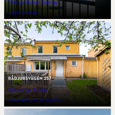
Tullinge Strand, Tullinge
2 rum
57,4 kvm
REDO™
Rådjursvägen 257
Skäcklinge, Tumba
5 rum
120 kvm
3 495 000 kr