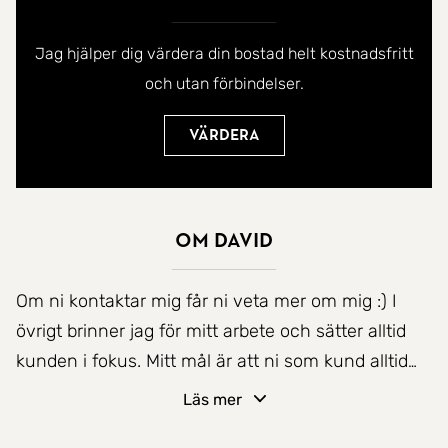
Jag hjälper dig värdera din bostad helt kostnadsfritt
och utan förbindelser.
Värdera
Om David
Om ni kontaktar mig får ni veta mer om mig :) I
övrigt brinner jag för mitt arbete och sätter alltid
kunden i fokus. Mitt mål är att ni som kund alltid
ska bli nöjda i slutändan. Mina främsta verktyg för
Läs mer
att lyckas med det är mitt engagemang, min höga