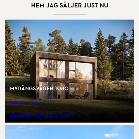
Hem jag säljer just nu
Myrängsvägen 108C
Högmora, Huddinge
2 rum
48 kvm
2 295 000 kr
REDO™