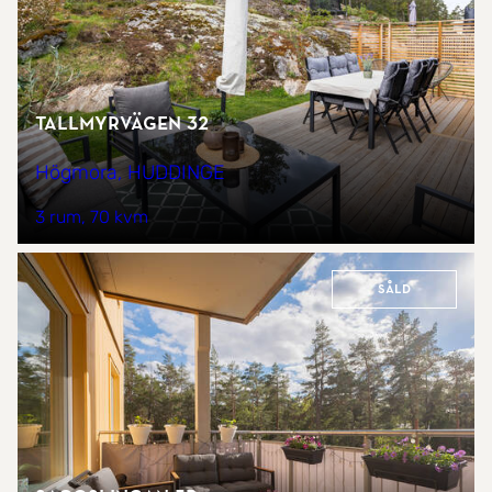
Tallmyrvägen 32
Högmora, HUDDINGE
3 rum
70 kvm
Såld