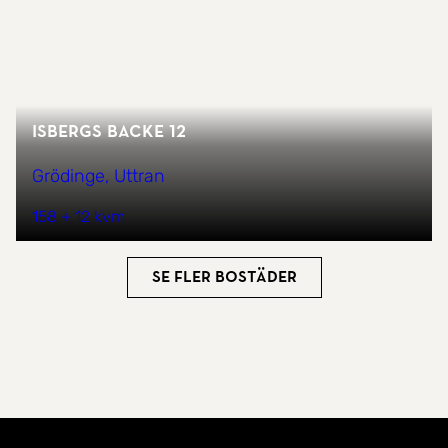
Isbergs backe 12
Grödinge, Uttran
158 + 12 kvm
Se fler bostäder