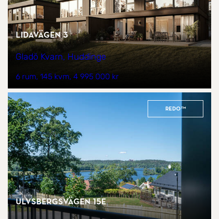
Lidavägen 3
Gladö Kvarn, Huddinge
6 rum
145 kvm
4 995 000 kr
REDO™
Ulvsbergsvägen 15E