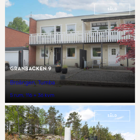
Såld
Granbacken 9
Broängen, Tumba
5 rum
116 + 36 kvm
Såld