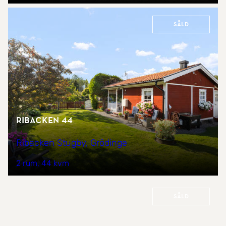
Såld
Ribacken 44
Ribacken Stugby, Grödinge
2 rum
44 kvm
Såld