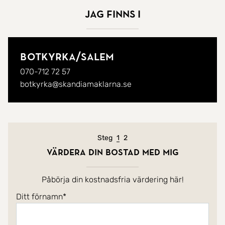
servicenivå och att skapa goda relationer.
Jag finns i
Botkyrka/
Salem
070-712 72 57
botkyrka@skandiamaklarna.se
Nuvarande steg
Steg
1
2
Värdera din bostad med mig
Påbörja din kostnadsfria värdering här!
Ditt förnamn