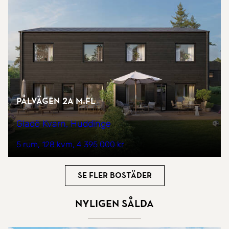
Pålvägen 2A m.fl
Gladö Kvarn, Huddinge
5 rum
128 kvm
4 395 000 kr
Se fler bostäder
Nyligen sålda