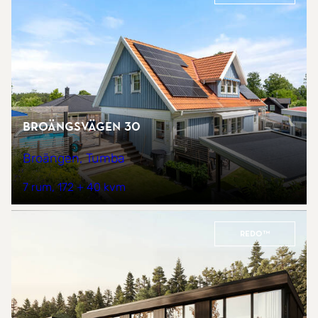
Broängsvägen 30
Broängen, Tumba
7 rum
172 + 40 kvm
REDO™