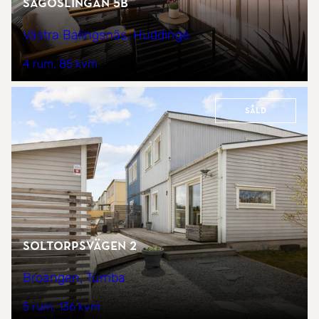
Sagoslingan 5B
Västra Balingsnäs, Huddinge
4 rum
85 kvm
Såld
Soltorpsvägen 2
Broängen, Tumba
5 rum
136 kvm