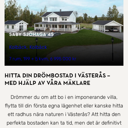
Säby Sjöhaga 45
Kolbäck, Kolbäck
7 rum
199 + 5 kvm
6 995 000 kr
Hitta Din Drömbostad i Västerås –
Med hjälp av våra mäklare
Drömmer du om att bo i en imponerande villa,
flytta till din första egna lägenhet eller kanske hitta
ett radhus nära naturen i Västerås? Att hitta den
perfekta bostaden kan ta tid, men det är definitivt