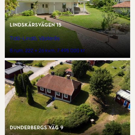
Lindskärsvägen 15
Tidö-Lindö, Västerås
8 rum
222 + 26 kvm
7 495 000 kr
Dunderbergs väg 9