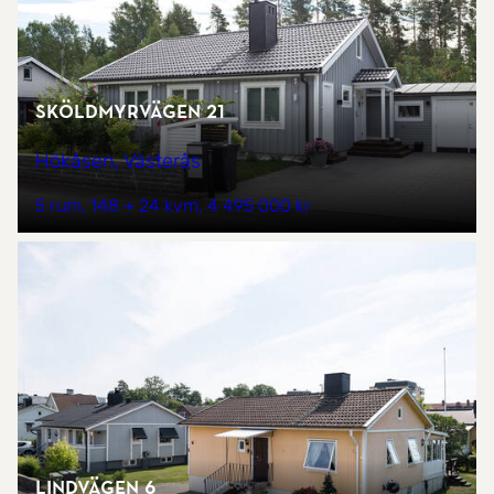
Sköldmyrvägen 21
Hökåsen, Västerås
5 rum
148 + 24 kvm
4 495 000 kr
Lindvägen 6