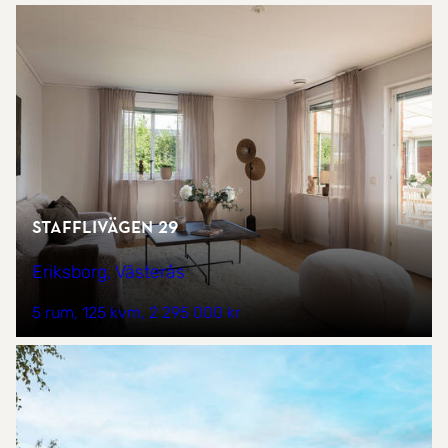
Stafflivägen 29
Eriksborg, Västerås
5 rum
125 kvm
2 295 000 kr