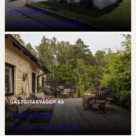
Köping, Köping
4 rum
90 + 90 kvm
1 295 000 kr
Gästgivarvägen 4A
Annedal, Västerås
5 rum
121 + 76 kvm
5 195 000 kr