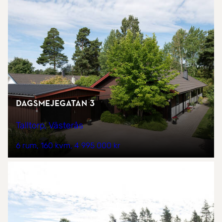
Dagsmejegatan 3
Talltorp, Västerås
6 rum
160 kvm
4 995 000 kr