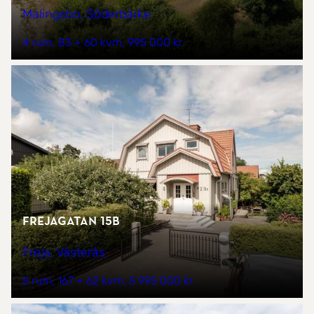
Malingsbo, Söderbärke
4 rum
83 + 60 kvm
995 000 kr
Frejagatan 15B
Freja, Västerås
5 rum
167 + 62 kvm
5 995 000 kr