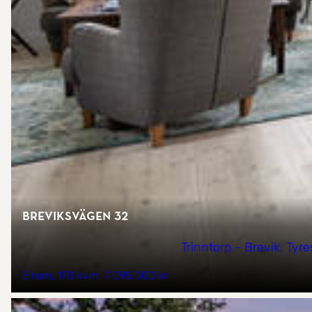
Breviksvägen 32
Trinntorp - Brevik, Tyre
5 rum
170 kvm
7 095 000 kr