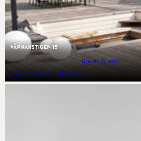
Väpnarstigen 15
Brevik, Tyresö
5 rum
70 + 70 kvm
5 495 000 kr