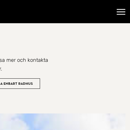
Öppn
 läsa mer och kontakta
.
sa enbart radhus