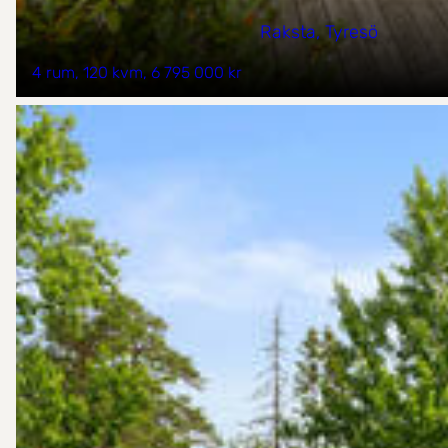
Raksta, Tyresö
4 rum
120 kvm
6 795 000 kr