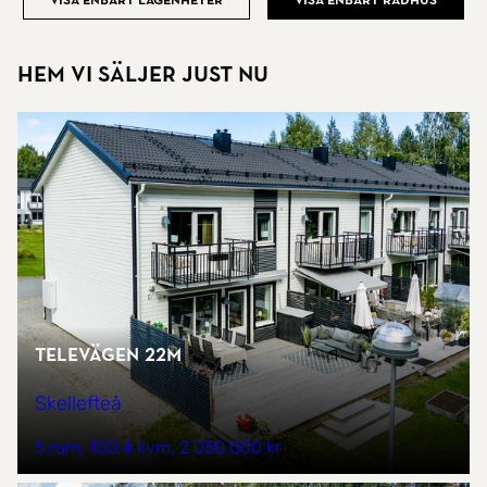
Visa enbart lägenheter
Visa enbart radhus
Hem vi säljer just nu
Televägen 22M
Skellefteå
5 rum
100,4 kvm
2 050 000 kr