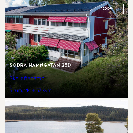
REDO™
Södra Hamngatan 25D
Skelleftehamn
5 rum
114 + 57 kvm