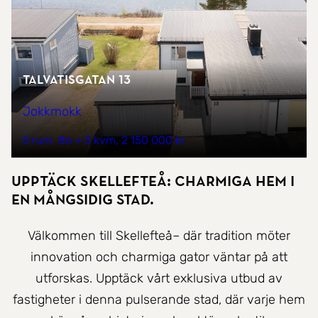
Talvatisgatan 13
Jokkmokk
5 rum
86 + 5 kvm
2 150 000 kr
Upptäck Skellefteå: Charmiga hem i
en mångsidig stad.
Välkommen till Skellefteå– där tradition möter
innovation och charmiga gator väntar på att
utforskas. Upptäck vårt exklusiva utbud av
fastigheter i denna pulserande stad, där varje hem