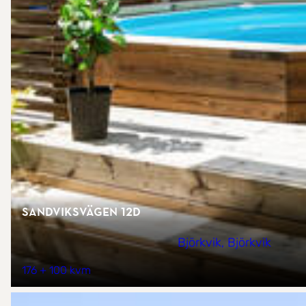
Sandviksvägen 12D
Björkvik, Björkvik
176 + 100 kvm