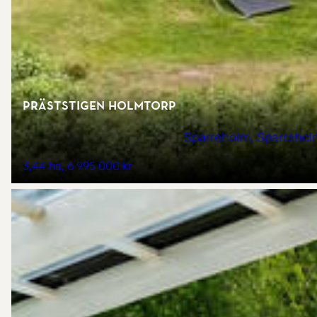
Präststigen Holmtorp
Sparreholm, Sparrehol
3,44 ha
6 995 000 kr