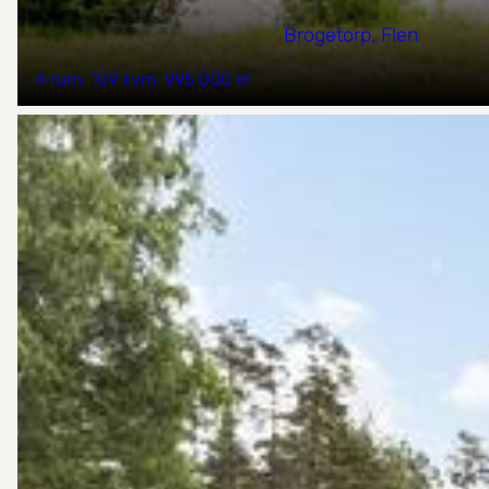
Brogetorp, Flen
4 rum
109 kvm
995 000 kr