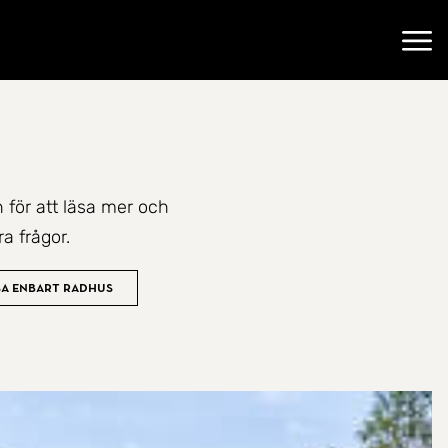
Öppn
n för att läsa mer och
a frågor.
sa enbart radhus