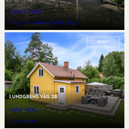
Central, Gävle
4 rum
141 + 90 kvm
1 995 000 kr
REDO™
Lundgrens väg 28
Valbo, Valbo
2 rum
51 kvm