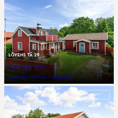
REDO™
Lövens tä 29
Hemlingby, Gävle
5 rum
112 + 44 kvm
1 995 000 kr
REDO™