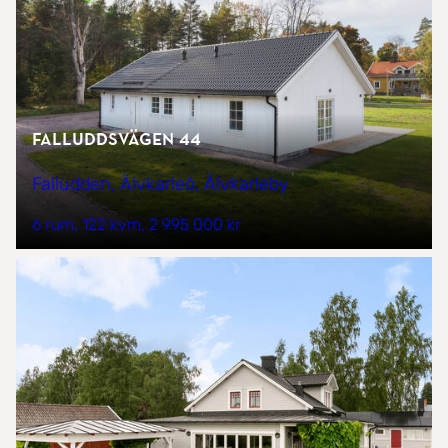
Falluddsvägen 44
Falludden, Älvkarleö, Älvkarleby
6 rum
122 kvm
2 995 000 kr