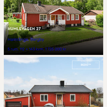
Humlevägen 27
Hamrånge, Bergby
5 rum
112 + 143 kvm
1 725 000 kr
REDO™