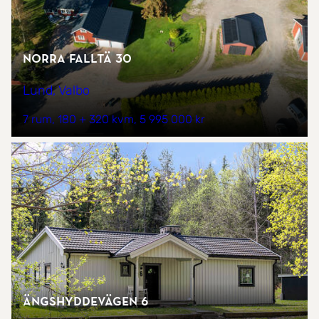
Norra Falltä 30
Lund, Valbo
7 rum
180 + 320 kvm
5 995 000 kr
Ängshyddevägen 6