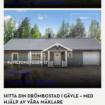
4 rum
88 + 173 kvm
1 950 000 kr
REDO™
Paviljongvägen 17
Järbo, Järbo
4 rum
107 kvm
1 950 000 kr
Hitta Din Drömbostad i Gävle – Med
hjälp av våra mäklare