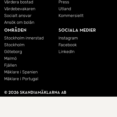
Värdera bostad
Press
Värdebevakaren
Utland
Socialt ansvar
Kommersiellt
Ansök om bolån
Områden
Sociala medier
Stockholm innerstad
Instagram
Stockholm
Facebook
Göteborg
LinkedIn
Malmö
Fjällen
Mäklare i Spanien
Mäklare i Portugal
© 2026 SkandiaMäklarna AB
Integritetspolicy
Cookies
Användarvillkor