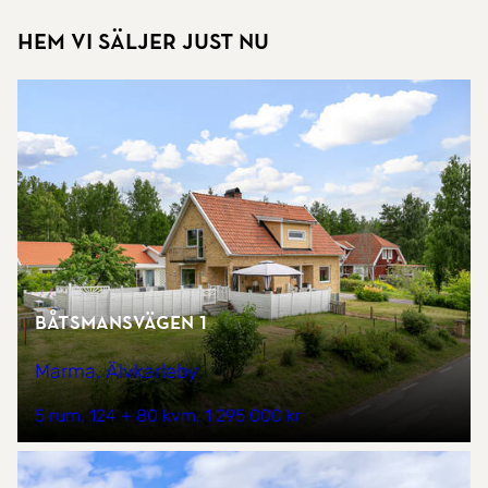
Hem vi säljer just nu
Båtsmansvägen 1
Marma, Älvkarleby
5 rum
124 + 80 kvm
1 295 000 kr