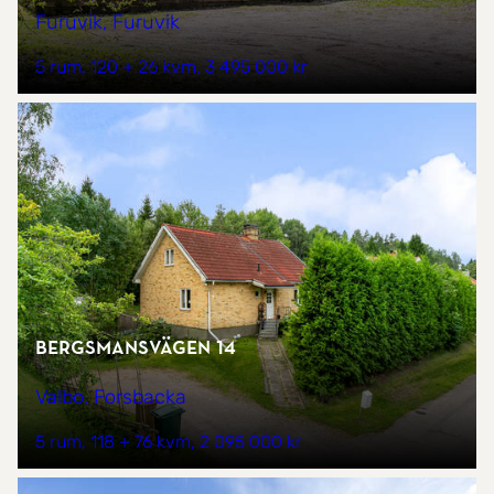
Furuvik, Furuvik
5 rum
120 + 26 kvm
3 495 000 kr
Bergsmansvägen 14
Valbo, Forsbacka
5 rum
118 + 76 kvm
2 095 000 kr