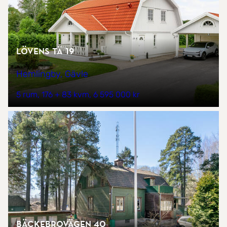
Lövens tä 19
Hemlingby, Gävle
5 rum
176 + 83 kvm
6 595 000 kr
Bäckebrovägen 40