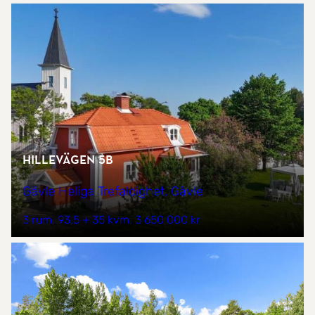
Hillevägen 5B
Gävle Heliga Trefaldighet, Gävle
3 rum
93,5 + 35 kvm
3 650 000 kr