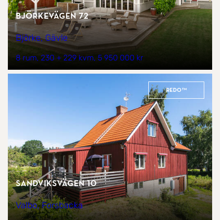
Björkevägen 72
Björke, Gävle
8 rum
230 + 229 kvm
5 950 000 kr
REDO™
Sandviksvägen 10
Valbo, Forsbacka