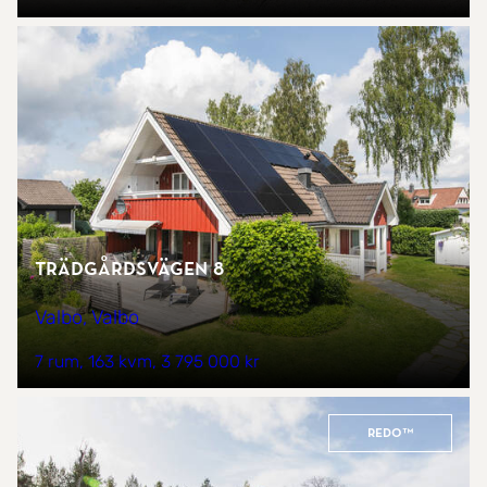
Trädgårdsvägen 8
Valbo, Valbo
7 rum
163 kvm
3 795 000 kr
REDO™