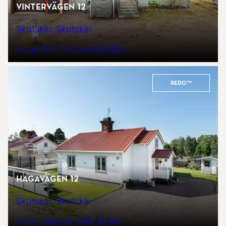
Vintervägen 12
Skutskär, Skutskär
4 rum
78 + 77 kvm
995 000 kr
REDO™
Hagavägen 12
Skutskär, Skutskär
5 rum
106 kvm
1 995 000 kr