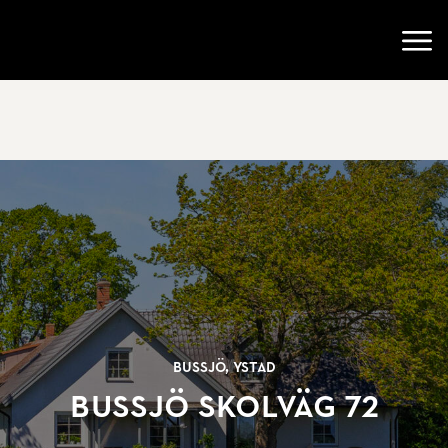
Gå till startsidan
Öppn
Bussjö, Ystad
Bussjö skolväg 72