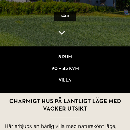
Såld
5 rum
90 + 45 kvm
Villa
Charmigt hus på lantligt läge med
vacker utsikt
Här erbjuds en härlig villa med naturskönt läge,