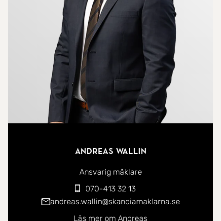
uteplatsen under tak blir en naturlig
samlingspunkt varma sommarkvällar.
På fastigheten finns även garage med goda
förvaringsmöjligheter samt ytterligare utrymmen
för hobbyverksamhet, verkstad eller extra
förvaring. Här kombineras det praktiska med det
natursköna på ett sätt som gör fastigheten till
något utöver det vanliga.
Andreas Wallin
Ett hem för dig som söker ett bekvämt
familjeboende med gott om plats, omgiven av den
Ansvarig mäklare
skånska landsbygdens rogivande miljö med närhet
070-413 32 13
till stadens utbud.
andreas.wallin@skandiamaklarna.se
Läs mer om Andreas