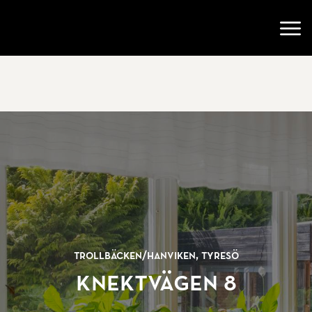
Gå till startsidan
Öppn
Trollbäcken/
Hanviken, Tyresö
Knektvägen 8