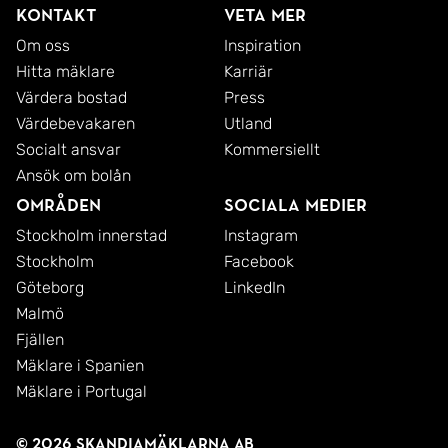
Kontakt
Veta mer
Om oss
Inspiration
Hitta mäklare
Karriär
Värdera bostad
Press
Värdebevakaren
Utland
Socialt ansvar
Kommersiellt
Ansök om bolån
Områden
Sociala medier
Stockholm innerstad
Instagram
Stockholm
Facebook
Göteborg
LinkedIn
Malmö
Fjällen
Mäklare i Spanien
Mäklare i Portugal
© 2026 SkandiaMäklarna AB