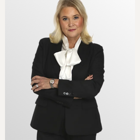
vänster från hallen ligger det rymliga köket med
gott om plats för familj och vänner därtill finns det
gott om skåp och arbetsbänkar.
En privat avdelning med två bra sovrum med
inbyggda garderober, samt ett badrum. Från det
större sovrummet finns utgången till stor fin altan i
söderläge.
Källarplanet når du centrerat i bostaden och
erbjuder ett allrum med öppen spis. Ytterligare ett
allrum finns och det är gott om förvaring i både
förråd och matkällare.
Ett fantastiskt trivsamt och gediget hus med gott
om plats för familjen men som även erbjuder lite