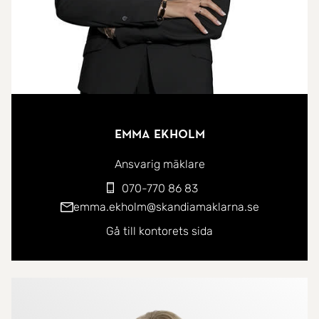
- Möjlighet till flera sovrum
- Omlagt tak (1999)
- Värmepump från 2011 och elpanna från 2016
- Närhet till kommunikationer, natur, skolor och
affärer
- Garage, även där är taket omlagt (~ 2003)
Emma Ekholm
- Plats för flera bilar utanför garage
Ansvarig mäklare
- Besiktningsdokument och energideklaration
070-770 86 83
emma.ekholm@skandiamaklarna.se
kommer 27/5 -
Gå till kontorets sida
Entréplan med en välkomnande hall med plats för
ytterkläder och en gästtoalett. Rakt fram når du
det ljusa och generösa vardagsrummet och stora
fönsterpartier samt utgång ut mot baksidan. Till