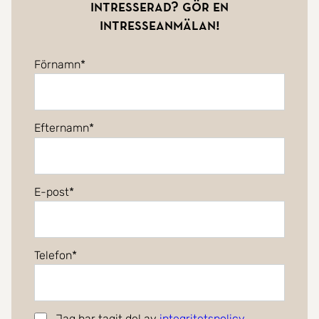
Intresserad? Gör en
intresseanmälan!
Förnamn
Efternamn
E-post
Telefon
Jag har tagit del av
integritetspolicy