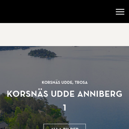
Gå till startsidan
Öppn
Korsnäs Udde, Trosa
Korsnäs udde Anniberg
1