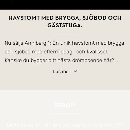
Havstomt med brygga, sjöbod och
gäststuga.
Nu säljs Anniberg 1; En unik havstomt med brygga
och sjöbod med eftermiddag- och kvällssol.
Kanske du bygger ditt nästa drömboende här?
Läs mer
På Anniberg 1 finns nu en fastighet som ägts av
samma ägare i generationer. Nu är det dags för
någon ny att utveckla och njuta av denna
fastighet.
REDO™
Via den gemensamma vägen upp till Anniberg 2,
svänger du strax ner till höger till Anniberg 1. Här
Detta är en REDO™ bostad. Kontakta mäklaren för