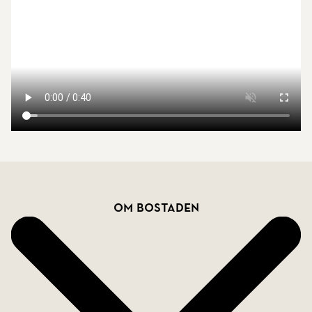
Endast bokade visningar. Kontakta Mäklaren för
mer info.
Bostadsfakta
Om bostaden