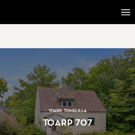
Gå till startsidan
Öppn
Toarp, Tomelilla
Toarp 707