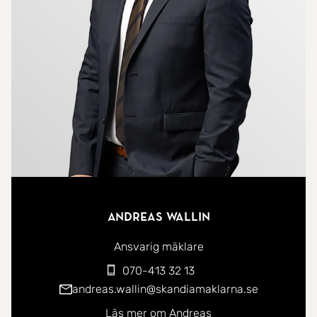
möjligheter. Här kan du anlägga odlingar, planera
en blomstrande trädgård eller skapa en plats för
barnens lek och familjens samvaro. På tomten
finns även ett fristående garage och som erbjuder
goda förvaringsmöjligheter.
Andreas Wallin
Ansvarig mäklare
070-413 32 13
andreas.wallin@skandiamaklarna.se
Läs mer om Andreas