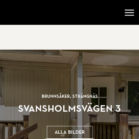
Gå till startsidan
Öppn
Brunnsåker, Strängnäs
Svansholmsvägen 3
Alla bilder