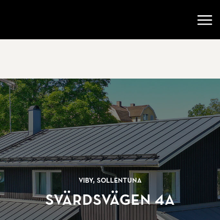
Gå till startsidan
Öppn
Viby, Sollentuna
Svärdsvägen 4A