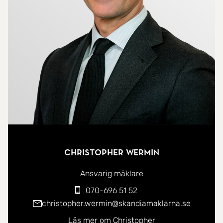
inbyggda garderober.
Vardagsrummet med matplats och ett härligt
ljusinsläpp från panoramafönstren i burspråket.
Den vackra kakelugnen sprider både värme och
trivsel under årets kallare månader. Härifrån når
man den soliga altanen i söderläge. Praktiskt
arbetskök med öppen planlösning mot matplats
och sällskapsdelen.
Huset har fyra rymliga sovrum samt ett extra
arbetsrum/sovrum på entréplan med egen ingång.
Christopher Wermin
På övervåningen finns dessutom ett trivsamt
allrum med utgång till balkongen. Badrummen är
Ansvarig mäklare
praktiska - ett mindre duschrum med gäst-WC
070-696 51 52
och ett stort badrum med bubbelbadkar, separat
christopher.wermin@skandiamaklarna.se
duschdel.
Läs mer om Christopher