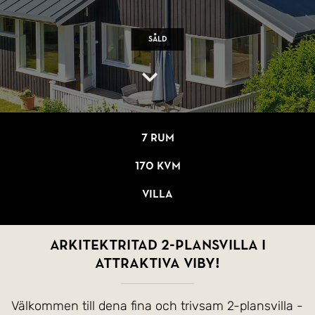
Såld
7 rum
170 kvm
Villa
Arkitektritad 2-plansvilla i
attraktiva Viby!
Välkommen till dena fina och trivsam 2-plansvilla -