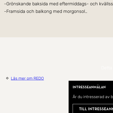
-Grönskande baksida med eftermiddags- och kvällss
-Framsida och balkong med morgonsol
-Insynsskyddat läge
-Potential att skapa ditt drömhem
-Stort biutrymme med många användningsområden
-Nära bad, natur och motionsspår
-Gångavstånd till centrum och pendeltåg
-Barnvänligt område
Detta
Välkommen till ett friköpt radhus med ett av området
Läs mer om REDO
eftermiddags- och kvällssolen kan avnjutas på den gen
med en kopp kaffe i solen.
Intresseanmälan
Är du intresserad av 
Bostaden erbjuder hela 114 välplanerade kvadratmeter 
Till intressea
stil och dina behov. Här kan du sätta din egen präg