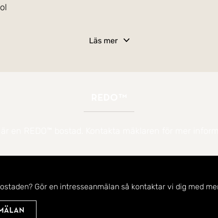
ol
Läs mer
REDO™
 är en REDO™ bostad. Kontakta mäklaren för mer inform
s mest rofyllda lägen. Här bor du med en insynsskyddad
erösa altanen och i trädgården. Ett perfekt läge för so
bostaden? Gör en intresseanmälan så kontaktar vi dig med mer
och är bevarad i originalskick, vilket ger dig en fantas
nmälan
el från grunden utan att behöva kompromissa med någon