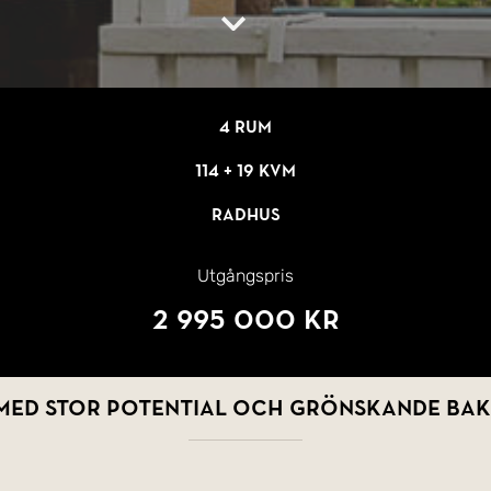
4 rum
114 + 19 kvm
Radhus
Utgångspris
2 995 000 kr
med stor potential och grönskande baks