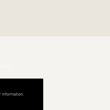
ation.
 baksida mot grönska i soligt västerläge där
mmarens grillkvällar, odlingar eller en lugn stund
 information.
tisk möjlighet att skapa ett hem helt efter din egen
 annans materialval eller renoveringar.