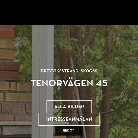
Drevviksstrand, Skogås
Tenorvägen 45
Alla bilder
Intresseanmälan
REDO™