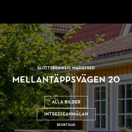
Slottsbrinken, Mariefred
Mellantäppsvägen 20
Alla bilder
Intresseanmälan
Besiktigad