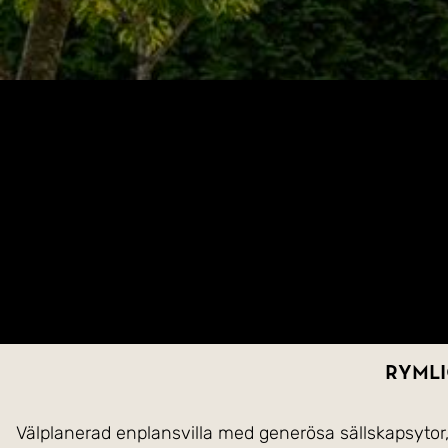
Rymli
Välplanerad enplansvilla med generösa sällskapsytor,