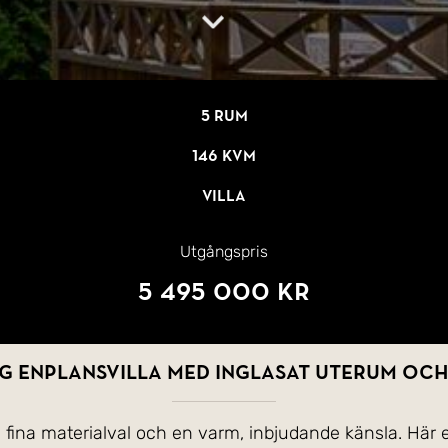
5 rum
146 kvm
Villa
Utgångspris
5 495 000 kr
g enplansvilla med inglasat uterum oc
 fina materialval och en varm, inbjudande känsla. Här e