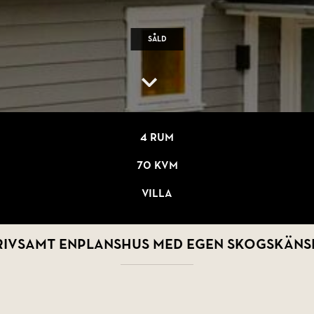
Såld
4 rum
70 kvm
Villa
rivsamt enplanshus med egen skogskäns