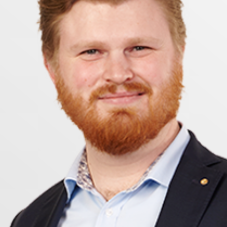
oor och @hanssonhomes. Där får ni full uppdatering på