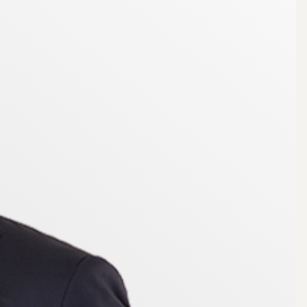
 både aktuella och framtida förmedlingar.