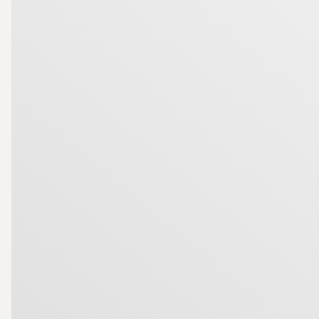
Varmt välkomna att anmäla ert intresse!
- - -
Följ oss gärna på Instagram på @skm_kavlingeeslovh