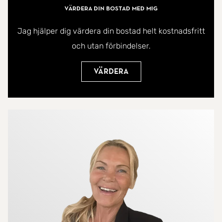
OBS! Kvarnåbacken 6 är SÅLD så nu finns endast
Värdera din bostad med mig
två tomter kvar!
Jag hjälper dig värdera din bostad helt kostnadsfritt
och utan förbindelser.
Det går bra att, på egen hand, åka ut och titta på
tomten på plats.
Värdera