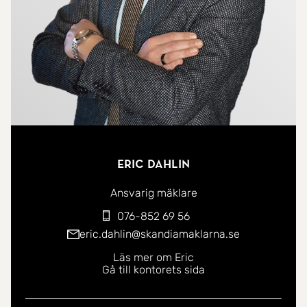
Vid kontakt med Myresjöhus kan produktionskalkyl
för denna tomt och olika hustyper erhållas.
Byggs ett 1-½ plan eller 2-planshus får man
sjöutsikt från övervåningen.
(Det är valfritt att välja vilken husleverantör man
själv önskar, tomterna är inte knutna till någon
specifik husleverantör.)
Eric Dahlin
Det är priset för tomten som avses.
Ansvarig mäklare
076-852 69 56
*Längs denna väg finns 3 tomter till Salu, se även
eric.dahlin@skandiamaklarna.se
granntomterna: Kvarnåbacken 4 och
Läs mer om Eric
Gå till kontorets sida
Kvarnåbacken 6.*