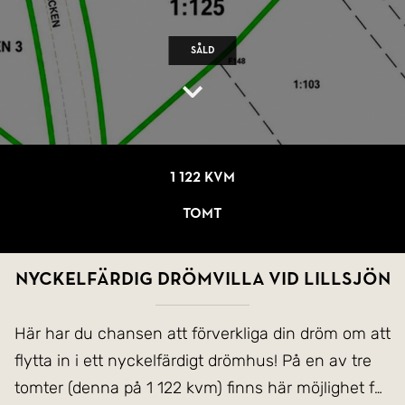
Såld
1 122 kvm
Tomt
NYCKELFÄRDIG DRÖMVILLA VID LILLSJÖN
Här har du chansen att förverkliga din dröm om att
flytta in i ett nyckelfärdigt drömhus! På en av tre
tomter (denna på 1 122 kvm) finns här möjlighet för